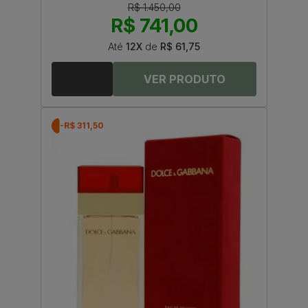
R$ 1.450,00
R$ 741,00
Até
12X
de
R$ 61,75
-R$ 311,50