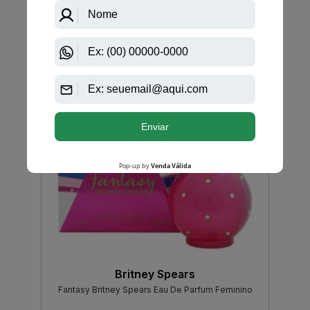
-R$ 96,50
Britney Spears
Fantasy Britney Spears Eau De Parfum Feminino