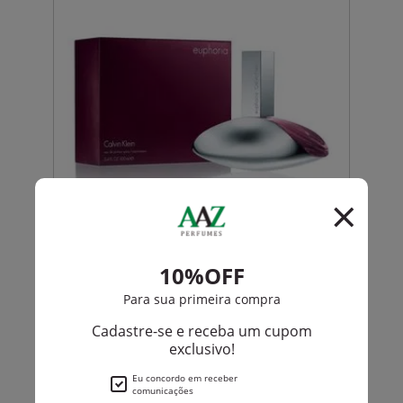
Calvin Klein
Euphoria De Calvin Klein Eau De Parfum Feminino
R$ 728,00
R$ 617,50
Até
12X
de
R$ 51,45