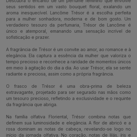
Descubra o encanto de um perfume feminino que envolve
seus sentidos em um vasto bouquet floral, exalando um
aroma inesquecível. Lancôme Trésor é a escolha perfeita
para a mulher sonhadora, moderna e de bom gosto. Um
verdadeiro tesouro da perfumaria, Trésor de Lancôme é
único e atemporal, emanando uma sensação incrível de
sofisticação e prazer.
A fragrância de Trésor é um convite ao amor, ao romance e à
elegância. Ela captura a essência da mulher que valoriza o
tempo precioso e reconhece a raridade de momentos únicos
em meio à agitação do dia a dia. Ao usar Trésor, ela se sente
radiante e preciosa, assim como a própria fragrância.
O frasco de Trésor é uma obra-prima de beleza
extravagante, projetado para ser segurado nas mãos como
um tesouro precioso, refletindo a exclusividade e o requinte
da fragrância que abriga.
Na família olfativa Floriental, Trésor combina notas que
definem sua luminosidade e elegância. A flor de abricó e a
rosa dominam as notas de cabeça, revelando-se logo no
início da jornada olfativa. No coração, notas de lilás, íris e