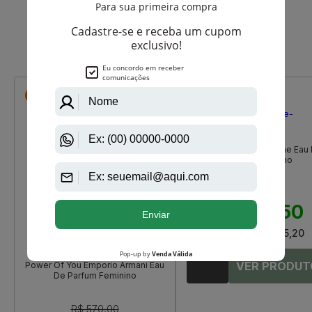
Que viu, viu também
-R$ 84,55
-R$ 147,50
Bvlgari
Bvlgari Omnia Crystalline Eau
Toilette Feminino
R$ 1.050,00
R$ 902,50
Até
12X
de
R$ 75,20
Giorgio Armani
Power Of You Emporio Armani Eau
De Parfum Feminino
R$ 570,00