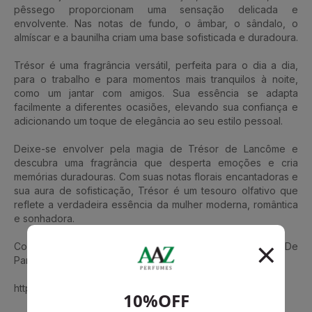
pêssego proporcionam uma sensação delicada e
envolvente. Nas notas de fundo, o âmbar, o sândalo, o
almíscar e a baunilha criam uma base sofisticada e duradoura.
Trésor é uma fragrância versátil, perfeita para o dia a dia,
para o trabalho e para momentos mais tranquilos à noite,
como um jantar com amigos. Sua essência se adapta
facilmente a diferentes ocasiões, elevando sua confiança e
adicionando um toque de elegância ao seu estilo pessoal.
Deixe-se envolver pela magia de Trésor de Lancôme e
descubra uma fragrância que desperta emoções e cria
memórias duradouras. Com suas notas florais encantadoras e
sua aura de sofisticação, Trésor é um tesouro olfativo que
reflete a verdadeira essência da mulher moderna, romântica
e sonhadora.
Conheça também La Vie Est Belle Iris Absolu Lancôme Eau De
Parfum Feminino
https://www.aazperfumes.com.br/Lancome