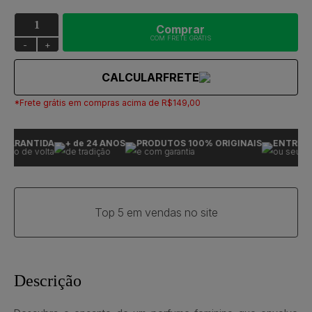
Comprar
COM FRETE GRÁTIS
-
+
CALCULAR
FRETE
*Frete grátis em compras acima de R$149,00
GARANTIDA
+ de 24 ANOS
PRODUTOS 100% ORIGINAIS
ENTREGA 
iro de volta
de tradição
e com garantia
ou seu dinh
Top 5 em vendas no site
Descrição