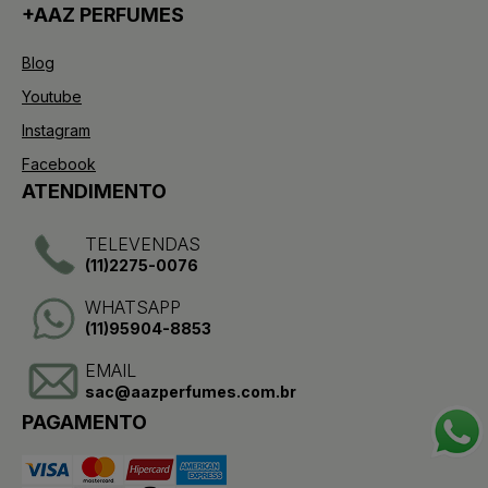
+AAZ PERFUMES
Blog
Youtube
Instagram
Facebook
ATENDIMENTO
TELEVENDAS
(11)2275-0076
WHATSAPP
(11)95904-8853
EMAIL
sac@aazperfumes.com.br
PAGAMENTO