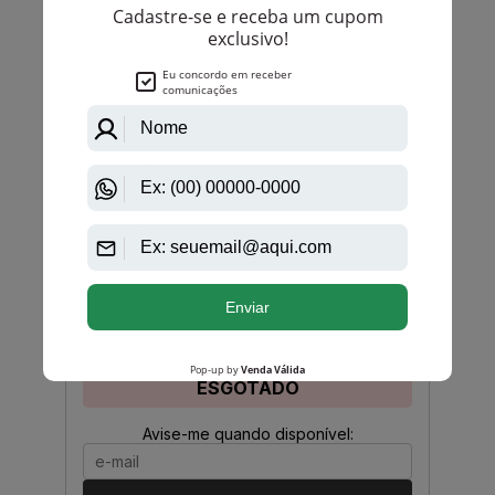
PRODUTO
ESGOTADO
Avise-me quando disponível:
Ok
Animale
Animale Instinct Homme De Animale Eau De
Toilette Masculino
PRODUTO
ESGOTADO
Avise-me quando disponível: