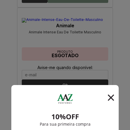
Animale
Animale Intense Eau De Toilette Masculino
PRODUTO
ESGOTADO
Avise-me quando disponível:
Ok
Animale
Animale Animale Feminino Eau de Parfum