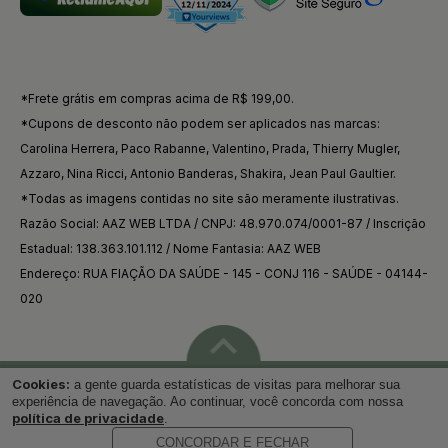
*Frete grátis em compras acima de R$ 199,00.
*Cupons de desconto não podem ser aplicados nas marcas:
Carolina Herrera, Paco Rabanne, Valentino, Prada, Thierry Mugler,
Azzaro, Nina Ricci, Antonio Banderas, Shakira, Jean Paul Gaultier.
*Todas as imagens contidas no site são meramente ilustrativas.
Razão Social: AAZ WEB LTDA / CNPJ: 48.970.074/0001-87 / Inscrição
Estadual: 138.363.101.112 / Nome Fantasia: AAZ WEB
Endereço: RUA FIAÇÃO DA SAÚDE - 145 - CONJ 116 - SAÚDE - 04144-
020
Cookies:
a gente guarda estatísticas de visitas para melhorar sua
Voltar ao topo
experiência de navegação. Ao continuar, você concorda com nossa
política de privacidade
.
CONCORDAR E FECHAR