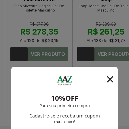
Pino Silvestre Original Eau De
Joop! Masculino Eau De Toile
Toilette Masculino
Masculino
R$ 377,00
R$ 389,00
R$ 278,35
R$ 261,25
Até
12X
de
R$ 23,19
Até
12X
de
R$ 21,77