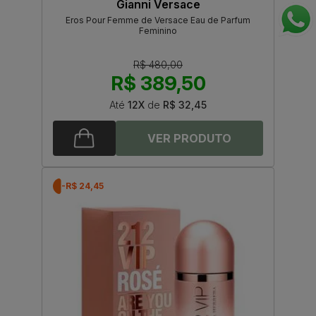
Gianni Versace
Eros Pour Femme de Versace Eau de Parfum
Feminino
R$ 480,00
R$ 389,50
Até
12X
de
R$ 32,45
-R$ 24,45