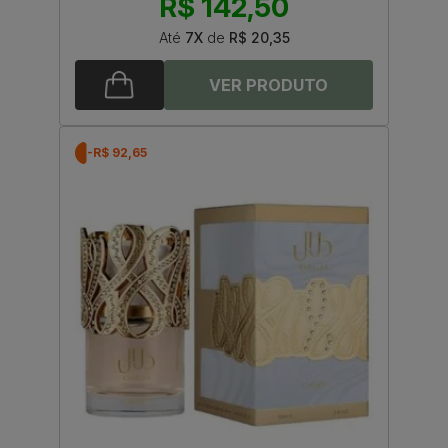
R$ 142,50
Até
7X
de
R$ 20,35
-R$ 92,65