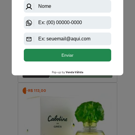
Burberry
Burberry Brit De Burberry Eau De Toilette Feminino
Nova Versão
R$ 650,00
R$ 560,50
Até
12X
de
R$ 46,70
-R$ 113,00