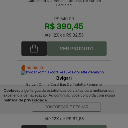
Cabochard De Parfums Gres Eau De Parfum
Feminino
R$ 540,00
R$ 390,45
Até
12X
de
R$ 32,53
-R$ 180,70
Bvlgari
Bvlgari Omnia Coral Eau De Toilette Feminino
Cookies:
a gente guarda estatísticas de visitas para melhorar sua
experiência de navegação. Ao continuar, você concorda com nossa
política de privacidade
.
R$ 935,00
CONCORDAR E FECHAR
R$ 754,30
Até
12X
de
R$ 62,85