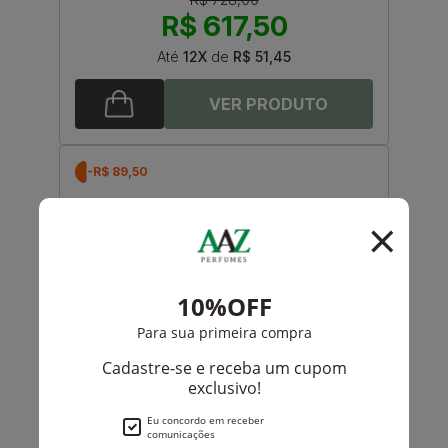
R$ 617,50
Até
12X
de
R$ 51,45
-R$ 89,50