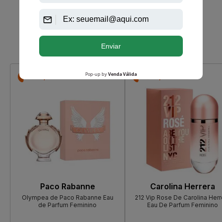
Que viu, viu também
-R$ 38,25
-R$ 24,45
Paco Rabanne
Carolina Herrera
Olympea de Paco Rabanne Eau
212 Vip Rose De Carolina Herr
de Parfum Feminino
Eau De Parfum Feminino