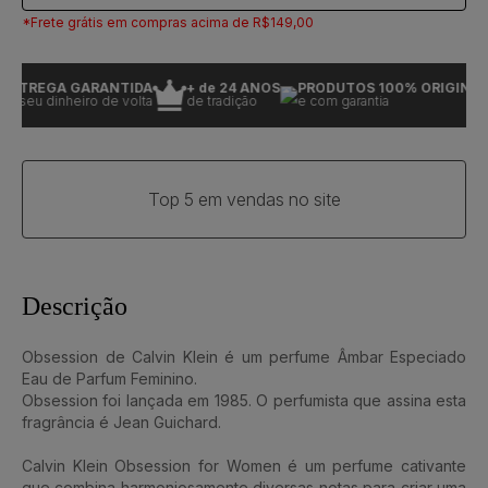
*Frete grátis em compras acima de R$149,00
NTREGA GARANTIDA
+ de 24 ANOS
PRODUTOS 100% ORIGINAIS
 seu dinheiro de volta
de tradição
e com garantia
Top 5 em vendas no site
Descrição
Obsession de Calvin Klein é um perfume Âmbar Especiado
Eau de Parfum Feminino.
Obsession foi lançada em 1985. O perfumista que assina esta
fragrância é Jean Guichard.
Calvin Klein Obsession for Women é um perfume cativante
que combina harmoniosamente diversas notas para criar uma