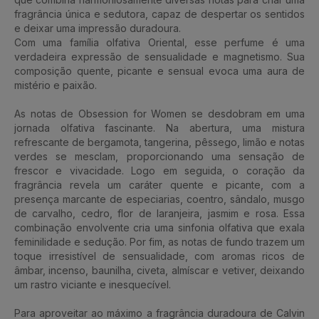
fragrância única e sedutora, capaz de despertar os sentidos
e deixar uma impressão duradoura.
Com uma família olfativa Oriental, esse perfume é uma
verdadeira expressão de sensualidade e magnetismo. Sua
composição quente, picante e sensual evoca uma aura de
mistério e paixão.
As notas de Obsession for Women se desdobram em uma
jornada olfativa fascinante. Na abertura, uma mistura
refrescante de bergamota, tangerina, pêssego, limão e notas
verdes se mesclam, proporcionando uma sensação de
frescor e vivacidade. Logo em seguida, o coração da
fragrância revela um caráter quente e picante, com a
presença marcante de especiarias, coentro, sândalo, musgo
de carvalho, cedro, flor de laranjeira, jasmim e rosa. Essa
combinação envolvente cria uma sinfonia olfativa que exala
feminilidade e sedução. Por fim, as notas de fundo trazem um
toque irresistível de sensualidade, com aromas ricos de
âmbar, incenso, baunilha, civeta, almíscar e vetiver, deixando
um rastro viciante e inesquecível.
Para aproveitar ao máximo a fragrância duradoura de Calvin