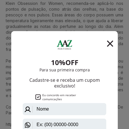
Klein Obsession for Women, recomenda-se aplicá-lo nos
pontos de pulsação, como atrás das orelhas, na base do
pescoço e nos pulsos. Essas áreas do corpo possuem uma
temperatura ligeiramente mais elevada, o que ajuda a liberar
gradualmente as notas do perfume ao longo do dia. Além
disso, você pode optar por aplicá-lo em áreas mais quentes
do corpo, como atrás dos joelhos e na parte interna do
cotovelo, para intensificar a projeção e a longevidade da
fragrância.
Perfeito para ocasiões especiais, encontros românticos ou
momentos em que deseja se destacar e deixar uma
impressão marcante, Calvin Klein Obsession for Women é
uma escolha luxuosa e sofisticada. Sua combinação de
frescor cítrico, especiarias sensuais e baunilha cremosa cria
uma experiência olfativa única, capaz de despertar paixões
e seduzir todos ao seu redor.
Conheça também Calvin Klein Woman De Calvin Klein Eau De
Parfum Feminino
https://www.aazperfumes.com.br/Calvin-Klein