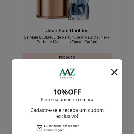
Jean Paul Gaultier
Le Male ESSENCE de Parfum Jean Paul Gaultier -
Perfume Masculino Eau de Parfum
PRODUTO
ESGOTADO
Avise-me quando disponível:
Ok
Paco Rabanne
Invictus Aqua De Paco Rabanne Masculino Eau De
Toilette