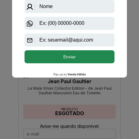
PRODUTO
ESGOTADO
Avise-me quando disponível:
Ok
Jean Paul Gaultier
Le Male Xmas Collector Edition - de Jean Paul
Gaultier Masculino Eau de Toilette
PRODUTO
ESGOTADO
Avise-me quando disponível: