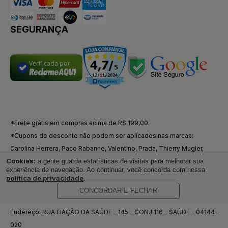
SEGURANÇA
Verificada por
*Frete grátis em compras acima de R$ 199,00.
*Cupons de desconto não podem ser aplicados nas marcas:
Carolina Herrera, Paco Rabanne, Valentino, Prada, Thierry Mugler,
Cookies:
a gente guarda estatísticas de visitas para melhorar sua
Azzaro, Nina Ricci, Antonio Banderas, Shakira, Jean Paul Gaultier.
experiência de navegação. Ao continuar, você concorda com nossa
*Todas as imagens contidas no site são meramente ilustrativas.
política de privacidade
.
Razão Social: AAZ WEB LTDA / CNPJ: 48.970.074/0001-87 / Inscrição
CONCORDAR E FECHAR
Estadual: 138.363.101.112 / Nome Fantasia: AAZ WEB
Endereço: RUA FIAÇÃO DA SAÚDE - 145 - CONJ 116 - SAÚDE - 04144-
020