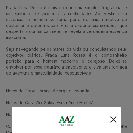
Prada Luna Rossa é mais do que uma simples fragrância, é
um símbolo de poder e autenticidade. Ao vestir essa
essência, o homem se torna parte de uma narrativa de
destemor e determinação. É uma experiência sensorial que
desperta a confiança interior e revela a verdadeira essência
masculina.
Seja navegando pelos mares da vida ou conquistando seus
objetivos diários, Prada Luna Rossa é o companheiro
perfeito para o homem moderno e corajoso. Deixe-se
envolver por essa fragrância envolvente e viva uma jornada
de aventura e masculinidade inesquecíveis.
Notas de Topo: Laranja Amarga e Lavanda.
Notas de Coração: Sálvia Esclaréia e Hortelã.
Notas de Fundo: Ambreta e Ambroxan.
Conheça também Prada Amber Pour Homme Eau De Toilette
Mascullino