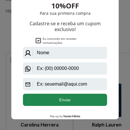
https://www.aazperfumes.com.br/Prada
Que viu, viu também
-R$ 39,50
-R$ 134,00
Carolina Herrera
Ralph Lauren