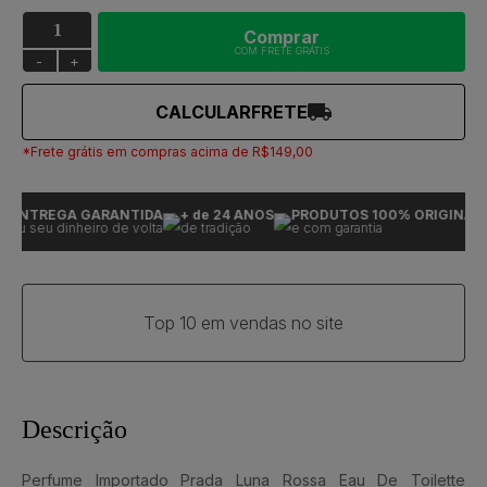
Comprar
COM FRETE GRÁTIS
-
+
CALCULAR
FRETE
*Frete grátis em compras acima de R$149,00
ENTREGA GARANTIDA
+ de 24 ANOS
PRODUTOS 100% ORIGINAIS
ou seu dinheiro de volta
de tradição
e com garantia
Top 10 em vendas no site
Descrição
Perfume Importado Prada Luna Rossa Eau De Toilette