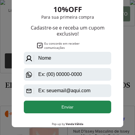
Manasik
Lilac Manasik Eau De Parfum
Feminino
R$ 172,00
R$ 140,60
Até
7X
de
R$ 20,08
EI, NÃO SE ESQUEÇA DOS ÚLTIMOS
VISTOS
-R$ 38,25
-R$ 95,50
Issey Miyake
Nuit D'Issey Masculino de Issey