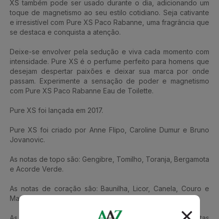
XS também pode ser usado durante o dia, adicionando um
toque de magnetismo ao seu estilo cotidiano. Seja cativante
e irresistível com Pure XS Paco Rabanne, uma fragrância que
se destaca e conquista a atenção.
Deixe-se envolver pela sedução e viva cada momento com
intensidade. Pure XS é o perfume perfeito para homens que
desejam despertar paixões e deixar sua marca por onde
passam. Experimente a sensação de poder e magnetismo
com Pure XS Paco Rabanne Eau de Toilette.
Pure XS foi lançada em 2017.
Pure XS foi criado por Anne Flipo, Caroline Dumur e Bruno
Jovanovic.
As notas de topo são: Gengibre, Tomilho, Toranja, Bergamota
e Acorde Verde.
As notas de coração são: Baunilha, Licor, Canela, Couro e
Maçã.
As notas de fundo são: Mirra, Açúcar, Cedro, Notas