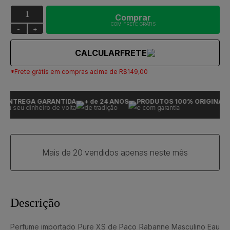
Comprar
COM FRETE GRÁTIS
-
+
CALCULAR
FRETE
*Frete grátis em compras acima de R$149,00
ENTREGA GARANTIDA
+ de 24 ANOS
PRODUTOS 100% ORIGINAIS
ou seu dinheiro de volta
de tradição
e com garantia
Mais de 20 vendidos apenas neste mês
Descrição
Perfume importado Pure XS de Paco Rabanne Masculino Eau