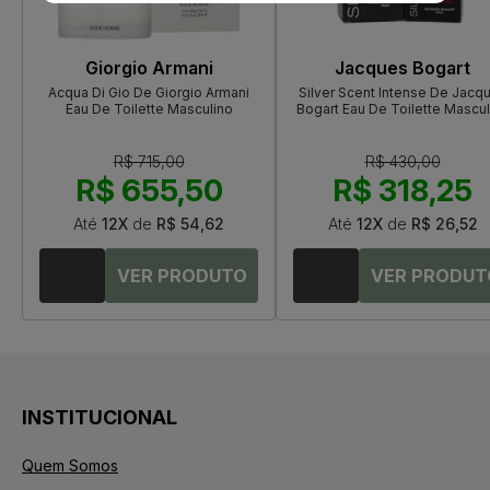
Giorgio Armani
Jacques Bogart
Acqua Di Gio De Giorgio Armani
Silver Scent Intense De Jacq
Eau De Toilette Masculino
Bogart Eau De Toilette Mascul
R$ 715,00
R$ 430,00
R$ 655,50
R$ 318,25
Até
12X
de
R$ 54,62
Até
12X
de
R$ 26,52
INSTITUCIONAL
Quem Somos