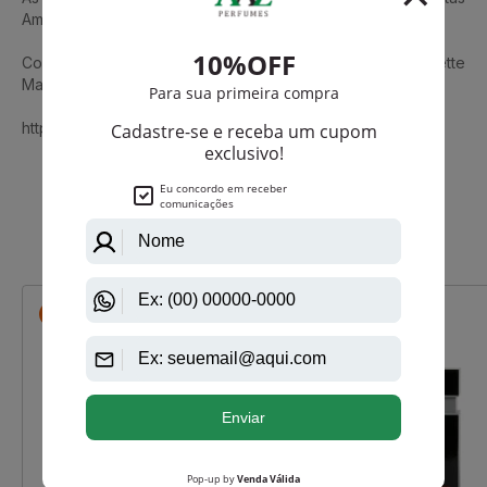
Amadeiradas, Cashmeran e Patchouli.
Conheça também Black Xs De Paco Rabanne Eau De Toilette
Masculino
https://www.aazperfumes.com.br/Paco-Rabanne
Que viu, viu também
-R$ 59,50
-R$ 111,75