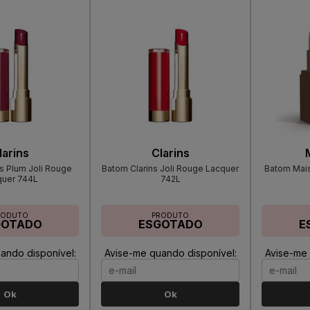
larins
Clarins
s Plum Joli Rouge
Batom Clarins Joli Rouge Lacquer
Batom Mai
quer 744L
742L
RODUTO
PRODUTO
GOTADO
ESGOTADO
E
ando disponível:
Avise-me quando disponível:
Avise-me 
Ok
Ok