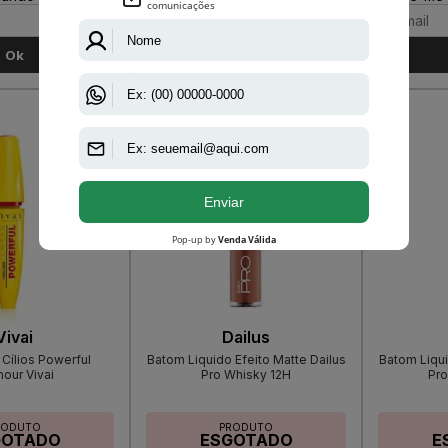
Ok
Ok
Vivai
Dailus
 Cílios Powerful
Batom Liquido Efeito Matte Dailus
Batom Liqui
our Vivai
Pro Whisky 12H
Pro
RODUTO
PRODUTO
GOTADO
ESGOTADO
E