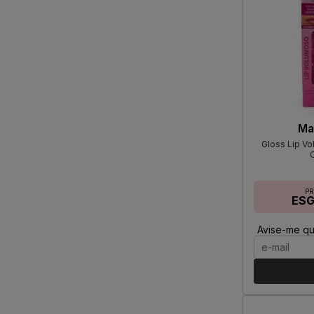
Ma
Gloss Lip V
P
ES
Avise-me qu