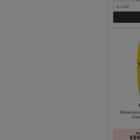
Rímel para
Glam
P
ES