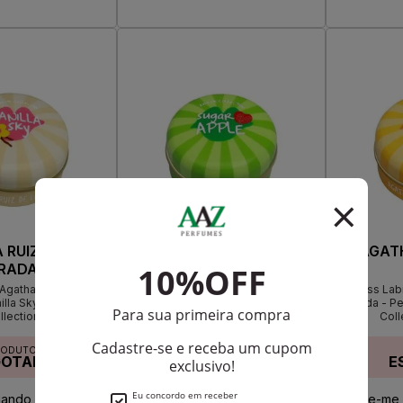
RUIZ DE LA
AGATHA RUIZ DE LA
AGATH
RADA
PRADA
 Agatha Ruiz de La
Gloss Labial Agatha Ruiz de La
Gloss Labi
illa Sky Kiss me
Prada - Sugar Apple Kiss me
Prada - Pe
llection
Collection Lip Balm
Coll
RODUTO
PRODUTO
GOTADO
ESGOTADO
E
ando disponível:
Avise-me quando disponível:
Avise-me 