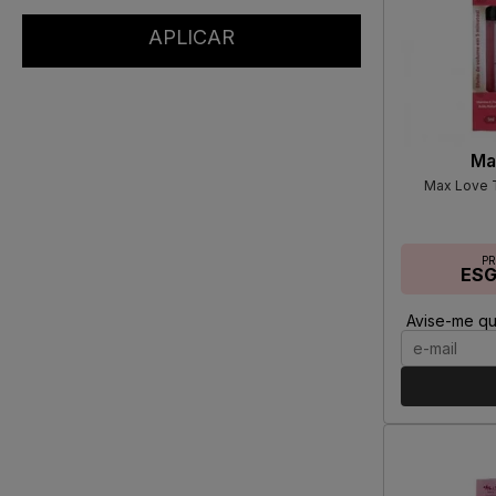
Ma
Max Love T
P
ES
Avise-me qu