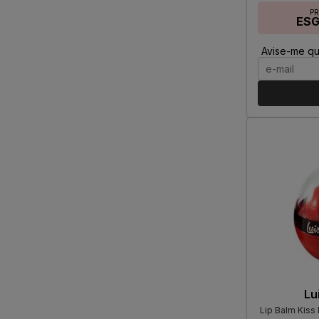
P
ES
Avise-me qu
Lu
Lip Balm Kiss