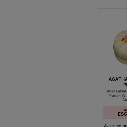
AGATHA 
P
Gloss Labial
Prada - Van
Co
P
ES
Avise-me qu