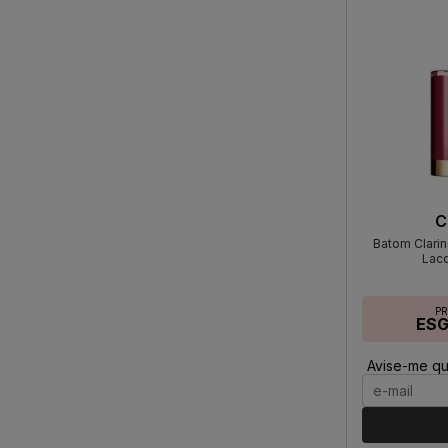
C
Batom Clarin
Lac
P
ES
Avise-me qu