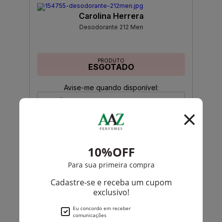
Carolina Herrera
Desodorante 212 Men
PRODUTO
ESGOTADO
Avise-me quando disponível:
Ok
Christian Dior
Desodorante Fahrenheit Masculino
PRODUTO
ESGOTADO