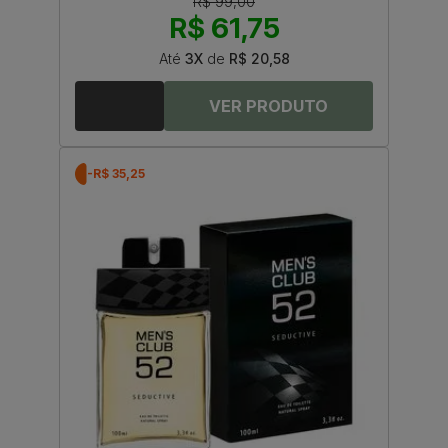
R$ 99,00
R$ 61,75
Até
3X
de
R$ 20,58
-R$ 35,25