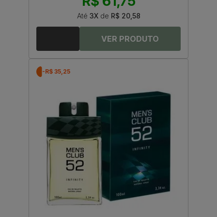
R$ 61,75
Até
3X
de
R$ 20,58
-R$ 35,25