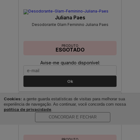
Juliana Paes
Desodorante Glam Feminino Juliana Paes
PRODUTO
ESGOTADO
Avise-me quando disponível:
Ok
Cookies:
a gente guarda estatísticas de visitas para melhorar sua
experiência de navegação. Ao continuar, você concorda com nossa
política de privacidade
.
SHAKIRA
CONCORDAR E FECHAR
Desodorante Wild Elixir by Shakira
PRODUTO