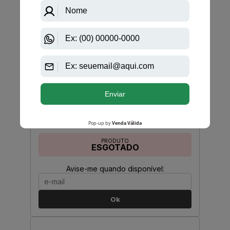
Avise-me quando disponível:
Ok
Cannon Fragrancias
Desodorante Cannon Musk Masculino
PRODUTO
ESGOTADO
Avise-me quando disponível:
Ok