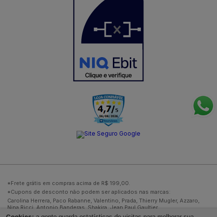
*Frete grátis em compras acima de R$ 199,00.
*Cupons de desconto não podem ser aplicados nas marcas:
Carolina Herrera, Paco Rabanne, Valentino, Prada, Thierry Mugler, Azzaro,
Nina Ricci, Antonio Banderas, Shakira, Jean Paul Gaultier.
Cookies:
*Todas as imagens contidas no site são meramente ilustrativas.
a gente guarda estatísticas de visitas para melhorar sua