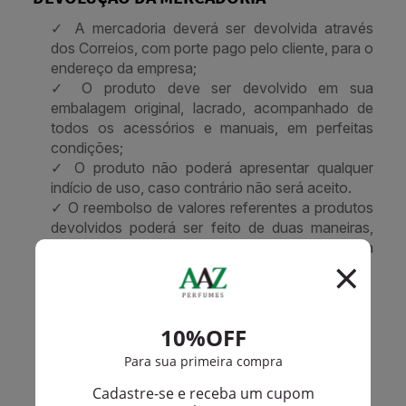
✓ A mercadoria deverá ser devolvida através
dos Correios, com porte pago pelo cliente, para o
endereço da empresa;
✓ O produto deve ser devolvido em sua
embalagem original, lacrado, acompanhado de
todos os acessórios e manuais, em perfeitas
condições;
✓ O produto não poderá apresentar qualquer
indício de uso, caso contrário não será aceito.
✓ O reembolso de valores referentes a produtos
devolvidos poderá ser feito de duas maneiras,
dependendo da forma de pagamento efetuada
no momento da compra e corrigido sem custo.
FORMA DE PAGAMENTO