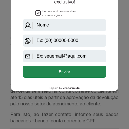
NAS COMPRAS FEITAS COM CARTÃO DE
CRÉDITO
O estorno do valor pago poderá ocorrer em até
duas faturas subsequentes, dependendo da data do
vencimento de seu cartão.
NAS COMPRAS EFETUADAS COM BOLETO
BANCÁRIO OU CARTÃO DE DÉBITO
O depósito equivalente ao valor da mercadoria
devolvida será feito na conta corrente do cliente em
até 15 dias úteis a partir da aprovação da devolução
pelo nosso setor de atendimento ao cliente.
Para isto, ao fazer contato, informe seus dados
bancários - banco, conta corrente e CPF.