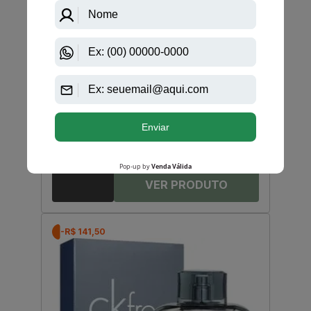
-R$ 107,00
Calvin Klein
Beauty By Calvin Klein For Women Eau De Parfum
Feminino
R$ 620,00
R$ 513,00
Até
12X
de
R$ 42,75
-R$ 141,50