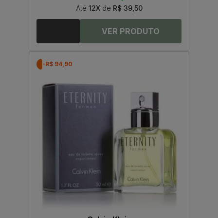
Até
12X
de
R$ 39,50
-R$ 94,90