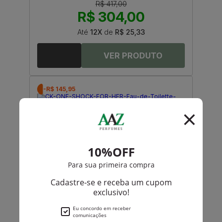
R$ 417,00
R$ 304,00
Até
12X
de
R$ 25,33
-R$ 145,95
Calvin Klein
Ck One Shock For Her Eau De Toilette Feminino
R$ 620,00
R$ 474,05
Até
12X
de
R$ 39,50