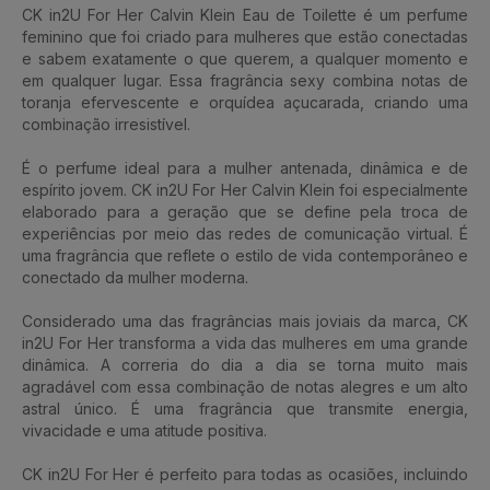
CK in2U For Her Calvin Klein Eau de Toilette é um perfume
feminino que foi criado para mulheres que estão conectadas
e sabem exatamente o que querem, a qualquer momento e
em qualquer lugar. Essa fragrância sexy combina notas de
toranja efervescente e orquídea açucarada, criando uma
combinação irresistível.
É o perfume ideal para a mulher antenada, dinâmica e de
espírito jovem. CK in2U For Her Calvin Klein foi especialmente
elaborado para a geração que se define pela troca de
experiências por meio das redes de comunicação virtual. É
uma fragrância que reflete o estilo de vida contemporâneo e
conectado da mulher moderna.
Considerado uma das fragrâncias mais joviais da marca, CK
in2U For Her transforma a vida das mulheres em uma grande
dinâmica. A correria do dia a dia se torna muito mais
agradável com essa combinação de notas alegres e um alto
astral único. É uma fragrância que transmite energia,
vivacidade e uma atitude positiva.
CK in2U For Her é perfeito para todas as ocasiões, incluindo