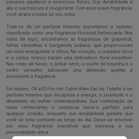
passeios aquáticos e exercícios físicos. Sua durabilidade é
alta e sua frescura é revigorante. Com essa suave fragrância,
você atrairá a todos ao seu redor.
Trata-se de um perfume feminino espontâneo e sedutor,
classificado como uma fragrância Floriental Refrescante. Nas
notas de topo, encontramos as fragrâncias de grapefruit,
folhas vermelhas e bergamota siciliana, que proporcionam
um início energizante e cítrico. No coração, a orquídea doce
e o cactus branco trazem uma delicadeza floral irresistível.
Nas notas de fundo, o âmbar néon, o souflé de baunilha e o
cedro vermelho adicionam uma dimensão quente e
envolvente à fragrância.
Em resumo, CK in2U For Her Calvin Klein Eau de Toilette é um
perfume feminino que encapsula a energia, a juventude e o
dinamismo da mulher contemporânea. Sua combinação de
notas refrescantes e sedutoras torna-o perfeito para
qualquer ocasião, enquanto sua durabilidade garante que
você se sinta confiante ao longo do dia. Deixe-se envolver
por essa fragrância irresistível que expressa a sua
personalidade única.