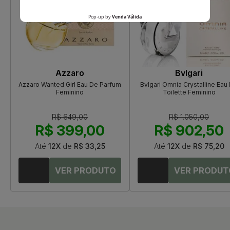
Azzaro
Bvlgari
Azzaro Wanted Girl Eau De Parfum
Bvlgari Omnia Crystalline Eau
Feminino
Toilette Feminino
R$ 649,00
R$ 1.050,00
R$ 399,00
R$ 902,50
Até
12X
de
R$ 33,25
Até
12X
de
R$ 75,20