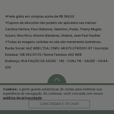
*Frete grátis em compras acima de R$ 199,00.
*Cupons de desconto não podem ser aplicados nas marcas:
Carolina Herrera, Paco Rabanne, Valentino, Prada, Thierry Mugler,
Azzaro, Nina Ricci, Antonio Banderas, Shakira, Jean Paul Gaultier.
*Todas as imagens contidas no site são meramente ilustrativas.
Razão Social: AAZ WEB LTDA / CNPJ: 48.970.074/0001-87 / Inscrição
Estadual: 138.363.101.112 / Nome Fantasia: AAZ WEB
Endereço: RUA FIAÇÃO DA SAÚDE - 145 - CONJ 116 - SAÚDE - 04144-
020
Cookies:
a gente guarda estatísticas de visitas para melhorar sua
Voltar ao topo
experiência de navegação. Ao continuar, você concorda com nossa
política de privacidade
.
CONCORDAR E FECHAR
Desenvolvido por