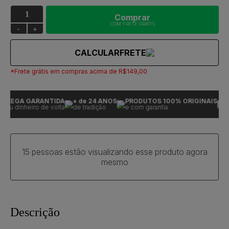
Comprar
COM FRETE GRÁTIS
-
+
CALCULAR
FRETE
*Frete grátis em compras acima de R$149,00
REGA GARANTIDA
+ de 24 ANOS
PRODUTOS 100% ORIGINAIS
EN
eu dinheiro de volta
de tradição
e com garantia
ou 
15 pessoas estão visualizando esse produto agora
mesmo
Descrição