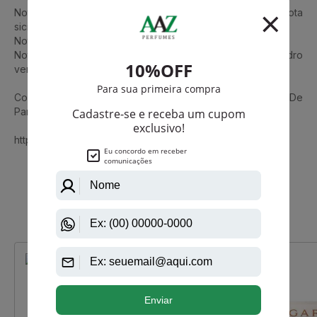
Notas de Topo: grapefruit, folhas vermelhas, bergamota
siciliana.
Notas de Coração: orquídea doce, cactus branco.
Notas de Fundo: âmbar néon, souflé de baunilha e cedro
vermelho.
Conheça também Escape De Calvin Klein Feminino Eau De
Parfum
https://www.aazperfumes.com.br/Calvin-Klein
Que viu, viu também
-R$ 250,00
-R$ 147,50