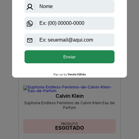
Calvin Klein
Euphoria Gold Feminino de Calvin Klein Eau de
Parfum
PRODUTO
ESGOTADO
Avise-me quando disponível:
Ok
Calvin Klein
Euphoria Endless Feminino de Calvin Klein Eau de
Parfum
PRODUTO
ESGOTADO