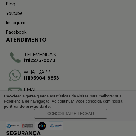
Blog
Youtube
Instagram
Facebook
ATENDIMENTO
TELEVENDAS
(11)2275-0076
WHATSAPP
(11)95904-8853
EMAIL
sac@aazperfumes.com.br
Cookies:
a gente guarda estatísticas de visitas para melhorar sua
experiência de navegação. Ao continuar, você concorda com nossa
PAGAMENTO
política de privacidade
.
CONCORDAR E FECHAR
SEGURANÇA