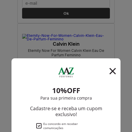
Ok
Calvin Klein
Eternity Now For Women Calvin Klein Eau De
Parfum Feminino
PRODUTO
ESGOTADO
Avise-me quando disponível:
Ok