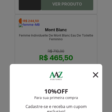
-R$ 244,50
Mont Blanc
Femme Individuelle De Mont Blanc Eau De Toilette
Feminino
R$ 710,00
R$ 465,50
Até
12X
de
R$ 38,79
-R$ 274,50
Mont Blanc
Individuel De Mont Blanc Eau De Toilette