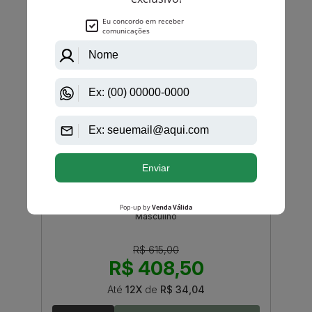
Masculino
R$ 740,00
R$ 465,50
Até
12X
de
R$ 38,79
-R$ 206,50
Mont Blanc
Presence De Mont Blanc Eau De Toillette
Masculino
R$ 615,00
R$ 408,50
Até
12X
de
R$ 34,04