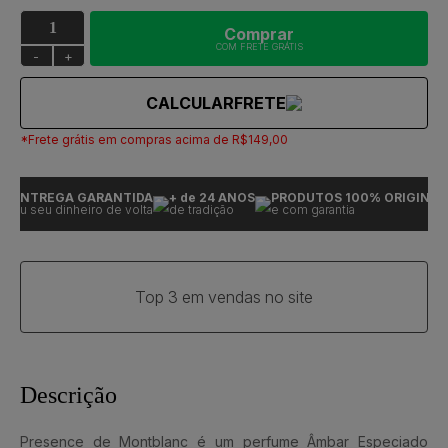
Comprar
COM FRETE GRÁTIS
-
+
CALCULAR
FRETE
*Frete grátis em compras acima de R$149,00
ENTREGA GARANTIDA
+ de 24 ANOS
PRODUTOS 100% ORIGINAIS
ou seu dinheiro de volta
de tradição
e com garantia
Top 3 em vendas no site
Descrição
Presence de Montblanc é um perfume Âmbar Especiado