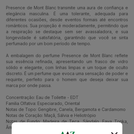
Presence de Mont Blanc transmite uma aura de confiança e
elegância masculina. É uma tolerante, adequada para
diferentes ocasiões, desde eventos formais até encontros
românticos. Sua projeção é moderadamente, permitindo que
a respiração se destaque sem ser avassaladora, e sua
longevidade é satisfatória, garantindo que você se sinta
perfumado por um bom período de tempo.
A embalagem do perfume Presence de Mont Blanc reflete
sua essência refinada, apresentando um frasco de vidro
sólido e elegante, com linhas limpas e um toque de oculto
discreto. É um perfume que evoca uma sensação de poder e
requinte, perfeito para o homem que deseja deixar sua
marca por onde passa.
Concentração: Eau de Toilette - EDT
Familia Olfativa: Especiarado, Oriental
Notas de Topo: Gengibre, Canela, Bergamota e Cardamomo
Notas de Coração: Maçã, Sálvia e Heliotrópio
Notas de Fundo: Madeira de Teca, Sândalo, Fava Tonka,
Âmbar e Almíscar branco.