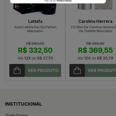
Lattafa
Carolina Herrera
Asad Lattafa Eau De Parfum
212 Men De Carolina Herrera 
Masculino
De Toilette Masculino
R$ 580,00
R$ 389,00
R$ 332,50
R$ 369,55
Até
12X
de
R$ 27,70
Até
12X
de
R$ 30,79
INSTITUCIONAL
Quem Somos