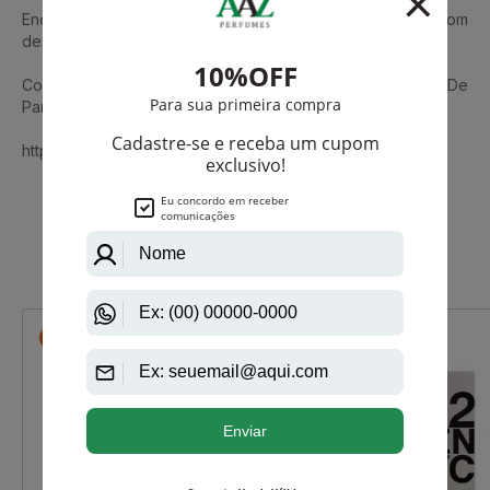
Encontre Presence de Mont Blanc na Aaz Perfumes, com
descontos e frete grátis.
Conheça também Explorer Ultra Blue De Mont Blanc Eau De
Parfum Masculino
https://www.aazperfumes.com.br/Mont-Blanc
Que viu, viu também
-R$ 247,50
-R$ 19,45