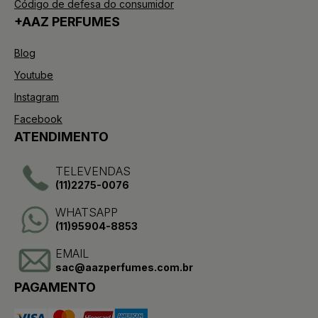
Código de defesa do consumidor
+AAZ PERFUMES
Blog
Youtube
Instagram
Facebook
ATENDIMENTO
TELEVENDAS
(11)2275-0076
WHATSAPP
(11)95904-8853
EMAIL
sac@aazperfumes.com.br
PAGAMENTO