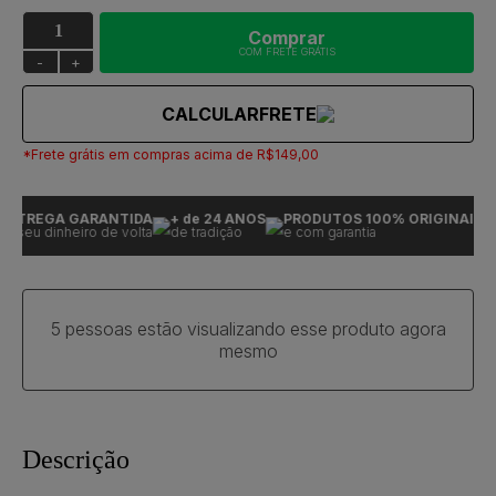
Comprar
COM FRETE GRÁTIS
-
+
CALCULAR
FRETE
*Frete grátis em compras acima de R$149,00
TREGA GARANTIDA
+ de 24 ANOS
PRODUTOS 100% ORIGINAIS
E
 seu dinheiro de volta
de tradição
e com garantia
o
5 pessoas estão visualizando esse produto agora
mesmo
Descrição