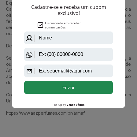
Experiência Olfativa Inigualável:
Cada borrifada deste perfume oferece uma experiência
olfativa inigualável. Das notas de abertura à evolução até o
fecho duradouro, o Club de Nuit Intense Man envolve seus
sentidos e deixa uma marca duradoura em todas as
ocasiões.
Descubra a Elegância e Ousadia:
Se você busca uma fragrância que capture a elegância, a
ousadia e o sucesso, o Club de Nuit Intense Man Parfum de
Armaf é a escolha ideal. Sua presença inconfundível o
acompanhará em sua jornada, destacando-o em cada passo
do caminho.
Conheça também Club De Nuit Sillage Armaf Eau De Parfum
Unissex
https://www.aazperfumes.com.br/armaf