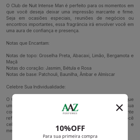
O Club de Nuit Intense Man é perfeito para os momentos em
que você deseja deixar uma impressão marcante e firme.
Seja em ocasiões especiais, reuniões de negócios ou
encontros importantes, essa fragrância irá envolver você em
uma aura de confiança e presença.
Notas que Encantam:
Notas de topo: Groselha Preta, Abacaxi, Limão, Bergamota e
Maçã
Notas do coração: Jasmim, Bétula e Rosa
Notas de base: Patchouli, Baunilha, Âmbar e Almíscar
Celebre Sua Individualidade:
O Club de Nuit Intense Man Parfum de Armaf é mais do que
um perfume, é uma declaração de personalidade. Sua
combinação única de notas e sua evolução cativante
refletem a essência de quem você é, permitindo que você
celebre sua individualidade de maneira sofisticada e
memorável.