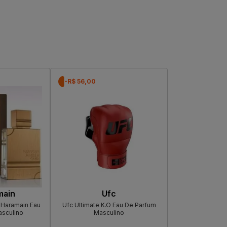
-R$ 56,00
main
Ufc
 Haramain Eau
Ufc Ultimate K.O Eau De Parfum
sculino
Masculino