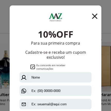
Que viu, viu também
-R$ 122,00
-R$ 213,00
ltier
Mont Blanc
Al Hara
Jean Paul
Starwalker De Mont Blanc Eau De
Amber Oud Gold Al
lino
Toilette Masculino
De Parfum Ma