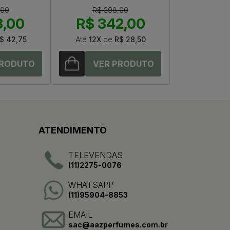
,00
R$ 398,00
3,00
R$ 342,00
$ 42,75
Até
12X
de
R$ 28,50
ATENDIMENTO
TELEVENDAS
(11)2275-0076
WHATSAPP
(11)95904-8853
EMAIL
sac@aazperfumes.com.br