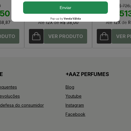
0
R$ 578,00
R$ 726
,50
R$ 456,00
R$ 51
68,87
Até
12X
de
R$ 38,00
Até
12X
de
R
E
+AAZ PERFUMES
equentes
Blog
Devoluções
Youtube
defesa do consumidor
Instagram
Facebook