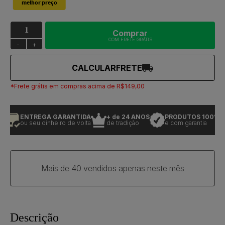
Comprar
COM FRETE GRÁTIS
-
+
CALCULAR
FRETE
*Frete grátis em compras acima de R$149,00
ENTREGA GARANTIDA
+ de 24 ANOS
PRODUTOS 100% OR
ou seu dinheiro de volta
de tradição
e com garantia
Mais de 40 vendidos apenas neste mês
Descrição