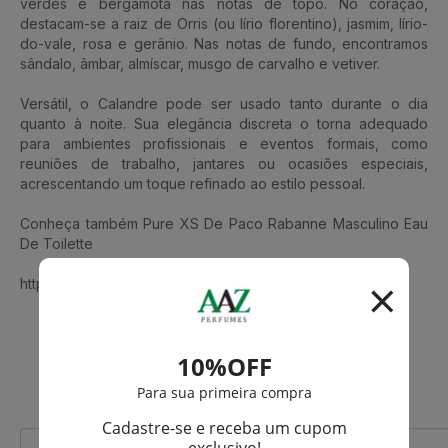
verdes e bergamota nas notas de topo. No coração,
destacam-se a raiz de Orris (ou lírio florentino), jasmim, lírio-
do-vale, rosa e gerânio. Nas notas de fundo, encontramos
sândalo, âmbar, almíscar, musgo de carvalho e vetiver.
Versátil, o Calandre pode ser usado tanto durante o dia
quanto à noite. Sua elegância discreta o torna adequado
para ambientes profissionais e eventos formais, como
reuniões de trabalho, jantares ou ocasiões especiais,
acrescentando um toque refinado ao estilo pessoal.
Conheça também Pure XS De Paco Rabanne Masculino Eau
De Toilette
https://www.aazperfumes.com.br/Paco-Rabanne
Que viu, viu também