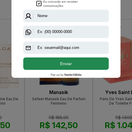
Que viu, viu também
-R$ 45,50
-R$ 555,00
Manasik
Yves Saint 
line Eau De
Safeer Manasik Eau De Parfum
Paris De Yves Sain
nino
Feminino
De Toilette 
0
R$ 188,00
R$ 1.60
,50
R$ 142,50
R$ 1.0