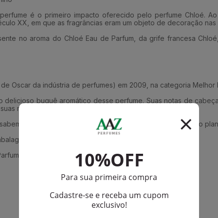
e perfume é o primeiro impacto oferecido pelo perfume Chloé. A
éculo XX, em que as fragrâncias eram um objeto de decoração nas 
sente no aroma do Chloé Eau de Parfum, da grife francesa Chloé
e de Oscar da indústria de perfumes) em 2009, na categoria Melho
o delicioso buquê aromático desse perfume. Suas notas de cabeça s
 e suas notas de base são de cedro, âmbar e mel.
e sabem o poder que possuem sem precisar deixar em segundo plano
alagens de 30 ml ,50 ml e 75 ml.
arfum Feminino