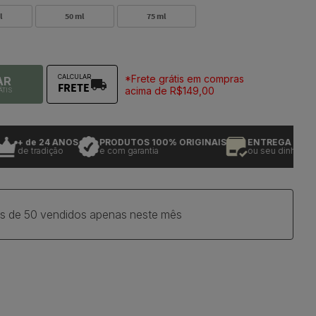
l
50 ml
75 ml
*Frete grátis em compras
CALCULAR
AR
FRETE
acima de R$149,00
ÁTIS
+ de 24 ANOS
PRODUTOS 100% ORIGINAIS
ENTREGA GARANT
de tradição
e com garantia
ou seu dinheiro de v
s de 50 vendidos apenas neste mês