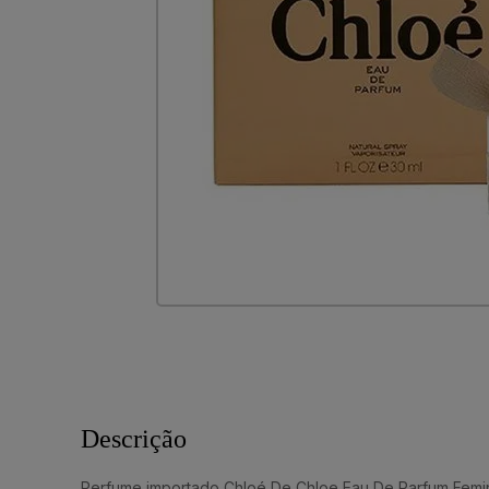
Descrição
Perfume importado Chloé De Chloe Eau De Parfum Femi