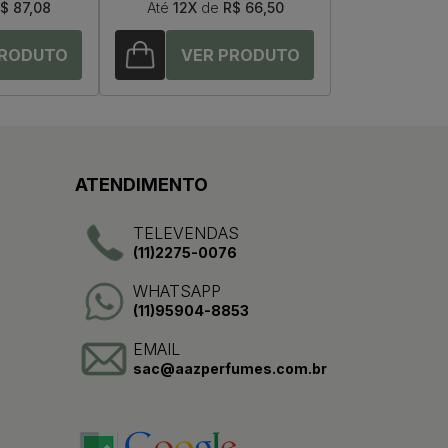
$ 87,08
Até
12X
de
R$ 66,50
ATENDIMENTO
TELEVENDAS
(11)2275-0076
WHATSAPP
(11)95904-8853
EMAIL
sac@aazperfumes.com.br