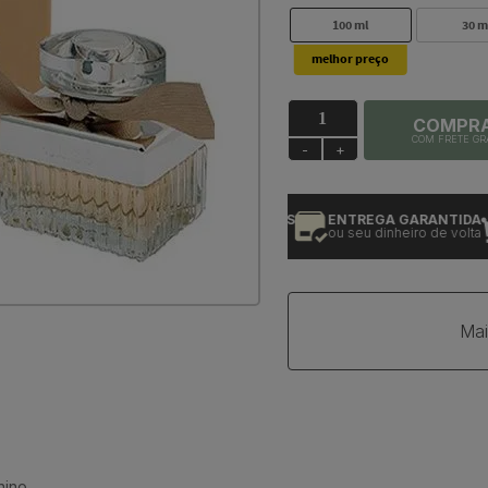
100 ml
30 m
COMPR
COM FRETE GR
-
+
PRODUTOS 100% ORIGINAIS
ENTREGA GARANTIDA
e com garantia
ou seu dinheiro de volta
Mai
nino