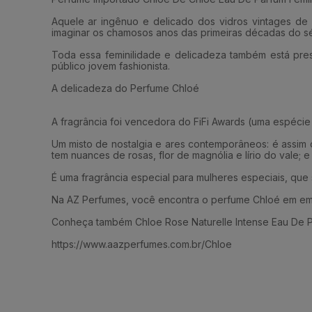
Aquele ar ingênuo e delicado dos vidros vintages d
imaginar os chamosos anos das primeiras décadas do s
Toda essa feminilidade e delicadeza também está pre
público jovem fashionista.
A delicadeza do Perfume Chloé
A fragrância foi vencedora do FiFi Awards (uma espéci
Um misto de nostalgia e ares contemporâneos: é assim 
tem nuances de rosas, flor de magnólia e lírio do vale;
É uma fragrância especial para mulheres especiais, qu
Na AZ Perfumes, você encontra o perfume Chloé em emb
Conheça também Chloe Rose Naturelle Intense Eau De P
https://www.aazperfumes.com.br/Chloe