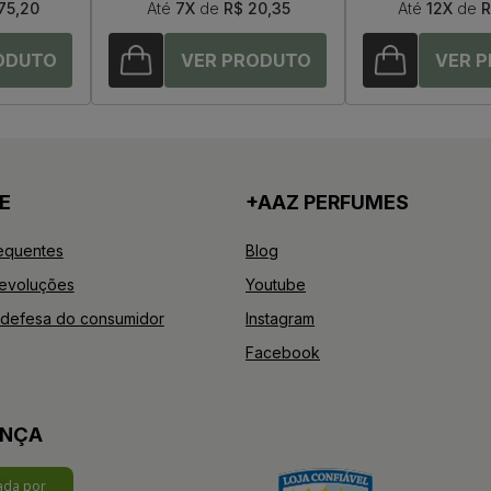
75,20
Até
7X
de
R$ 20,35
Até
12X
de
R
E
+AAZ PERFUMES
equentes
Blog
Devoluções
Youtube
defesa do consumidor
Instagram
Facebook
ANÇA
cada por