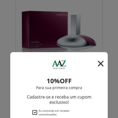
Calvin Klein
Euphoria De Calvin Klein Eau De Parfum Feminino
R$ 728,00
R$ 617,50
Até
12X
de
R$ 51,45