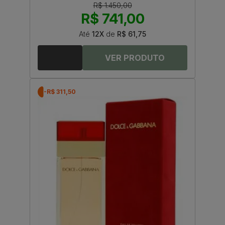
R$ 1.450,00
R$ 741,00
Até
12X
de
R$ 61,75
-R$ 311,50