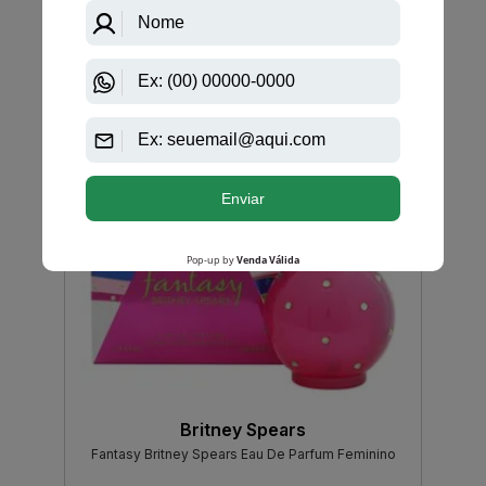
-R$ 96,50
Britney Spears
Fantasy Britney Spears Eau De Parfum Feminino