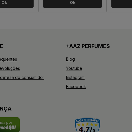
Ok
Ok
E
+AAZ PERFUMES
equentes
Blog
Devoluções
Youtube
defesa do consumidor
Instagram
Facebook
ANÇA
cada por