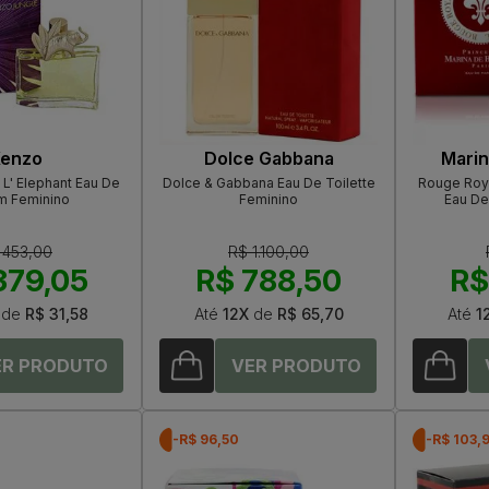
enzo
Dolce Gabbana
Marin
L' Elephant Eau De
Dolce & Gabbana Eau De Toilette
Rouge Roy
m Feminino
Feminino
Eau De
 453,00
R$ 1.100,00
379,05
R$ 788,50
R$
de
R$ 31,58
Até
12X
de
R$ 65,70
Até
1
-R$ 96,50
-R$ 103,