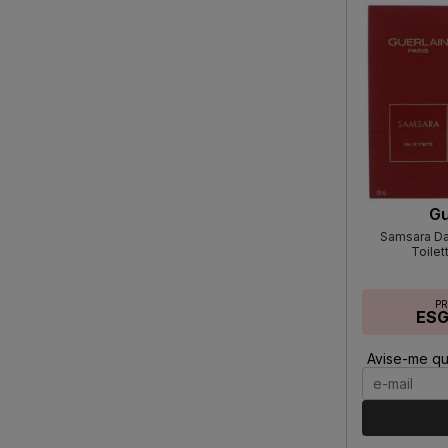
Gu
Samsara Da
Toilet
P
ES
Avise-me qu