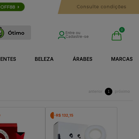
0
Entre ou
Cadastre-se
SENTES
BELEZA
ÁRABES
MARCAS
anterior
próximo
1
0
-R$ 132,15