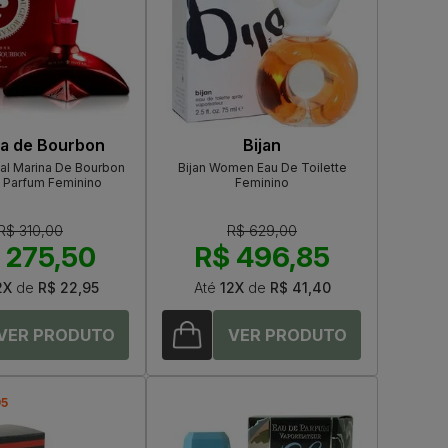
a de Bourbon
Bijan
al Marina De Bourbon
Bijan Women Eau De Toilette
 Parfum Feminino
Feminino
R$ 310,00
R$ 629,00
 275,50
R$ 496,85
2X
de
R$ 22,95
Até
12X
de
R$ 41,40
95