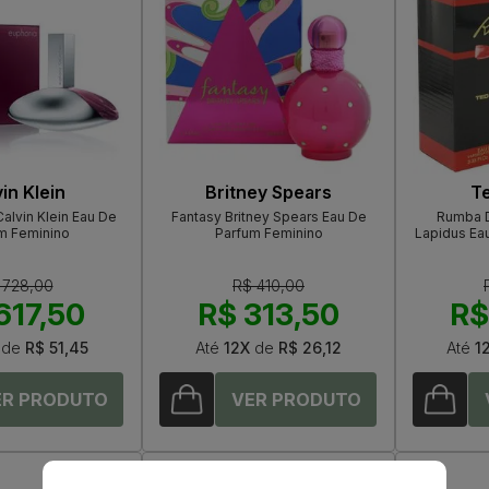
in Klein
Britney Spears
Te
alvin Klein Eau De
Fantasy Britney Spears Eau De
Rumba D
m Feminino
Parfum Feminino
Lapidus Eau
 728,00
R$ 410,00
617,50
R$ 313,50
R$
de
R$ 51,45
Até
12X
de
R$ 26,12
Até
1