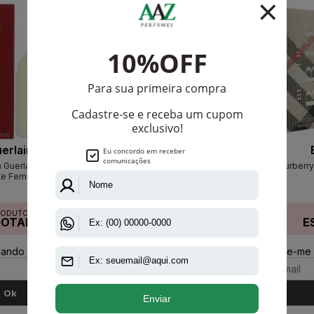
erlain
Christian Dior
 Guerlain Eau De
Dior Addict De Christian Dior Eau
Burberry
te Feminino
De Parfum Feminino
RODUTO
PRODUTO
GOTADO
ESGOTADO
E
ando disponível:
Avise-me quando disponível:
Avise-me 
Ok
Ok