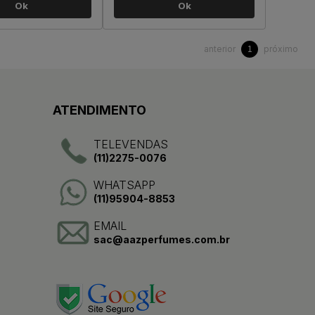
Ok
Ok
anterior
próximo
1
ATENDIMENTO
TELEVENDAS
(11)2275-0076
WHATSAPP
(11)95904-8853
EMAIL
sac@aazperfumes.com.br