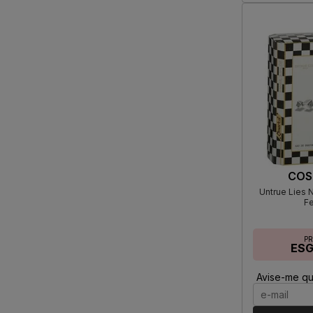
COS
Untrue Lies 
F
P
ES
Avise-me qu