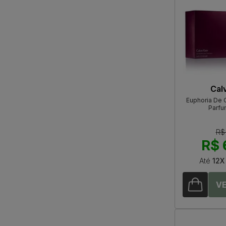
Calv
Euphoria De C
Parfu
R$
R$ 
Até
12X