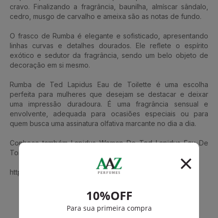
cravo. Finalizando a fragrância, baunilha, almíscar sândalo,
cedro, musgo de carvalho e ameixa são as notas de fundo.
O frasco de Rumba é elegante e sofisticado, apresentando
linhas curvas e detalhes dourados. Ele reflete o espírito
exótico e sedutor da fragrância, sendo um belo objeto de
decoração em si mesmo.
Rumba de Ted Lapidus Eau de Toilette é uma escolha
perfeita para mulheres que desejam se destacar e deixar
uma impressão duradoura. É uma fragrância sensual e
envolvente, adequada para ocasiões especiais ou para
quem busca uma assinatura olfativa marcante no dia a dia.
Conheça também Lapidus Woman De Ted Lapidus Eau De
Toilette Feminino
https://www.aazperfumes.com.br/Ted-Lapidus