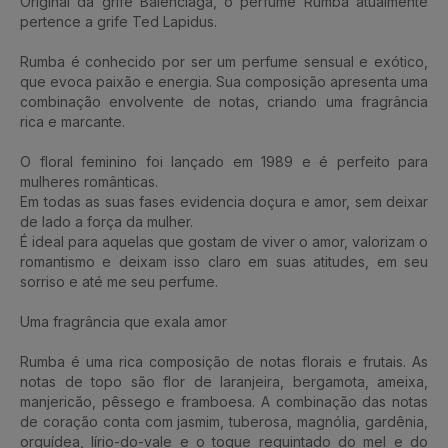
Original da grife Balenciaga, o perfume Rumba atualmente
pertence a grife Ted Lapidus.
Rumba é conhecido por ser um perfume sensual e exótico,
que evoca paixão e energia. Sua composição apresenta uma
combinação envolvente de notas, criando uma fragrância
rica e marcante.
O floral feminino foi lançado em 1989 e é perfeito para
mulheres românticas.
Em todas as suas fases evidencia doçura e amor, sem deixar
de lado a força da mulher.
É ideal para aquelas que gostam de viver o amor, valorizam o
romantismo e deixam isso claro em suas atitudes, em seu
sorriso e até me seu perfume.
Uma fragrância que exala amor
Rumba é uma rica composição de notas florais e frutais. As
notas de topo são flor de laranjeira, bergamota, ameixa,
manjericão, pêssego e framboesa. A combinação das notas
de coração conta com jasmim, tuberosa, magnólia, gardênia,
orquídea, lírio-do-vale e o toque requintado do mel e do