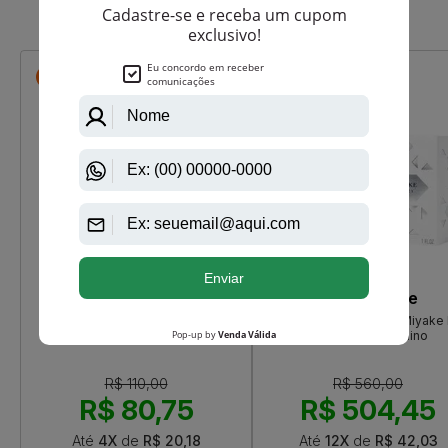
Que viu, viu também
-R$ 29,25
-R$ 55,55
Real Time
Issey Miyake
Rêve Eternel Real Time Eau De
Lumière D'Issey Issey Miyake
Parfum Feminino
De Parfum Feminino
R$ 110,00
R$ 560,00
R$ 80,75
R$ 504,45
Até
4X
de
R$ 20,18
Até
12X
de
R$ 42,03