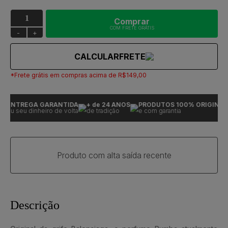
Comprar
COM FRETE GRÁTIS
-
+
CALCULAR
FRETE
*Frete grátis em compras acima de R$149,00
ENTREGA GARANTIDA
+ de 24 ANOS
PRODUTOS 100% ORIGINAIS
ou seu dinheiro de volta
de tradição
e com garantia
Produto com alta saída recente
Descrição