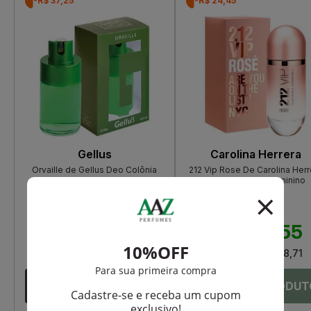
-R$ 37,25
-R$ 24,45
Gellus
Carolina Herrera
Orvaille de Gellus Deo Colônia
212 Vip Rose De Carolina Herr
Eau De Parfum Feminino
R$ 99,00
R$ 489,00
R$ 61,75
R$ 464,55
Até
3X
de
R$ 20,58
Até
12X
de
R$ 38,71