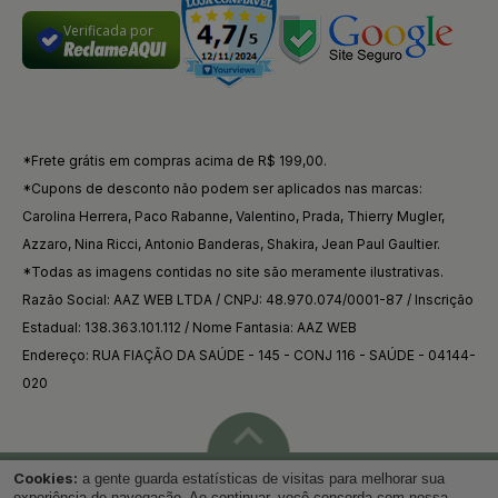
Verificada por
*Frete grátis em compras acima de R$ 199,00.
*Cupons de desconto não podem ser aplicados nas marcas:
Carolina Herrera, Paco Rabanne, Valentino, Prada, Thierry Mugler,
Azzaro, Nina Ricci, Antonio Banderas, Shakira, Jean Paul Gaultier.
*Todas as imagens contidas no site são meramente ilustrativas.
Razão Social: AAZ WEB LTDA / CNPJ: 48.970.074/0001-87 / Inscrição
Estadual: 138.363.101.112 / Nome Fantasia: AAZ WEB
Endereço: RUA FIAÇÃO DA SAÚDE - 145 - CONJ 116 - SAÚDE - 04144-
020
Cookies:
a gente guarda estatísticas de visitas para melhorar sua
Voltar ao topo
experiência de navegação. Ao continuar, você concorda com nossa