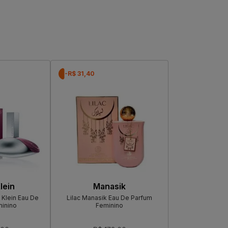
-R$ 31,40
lein
Manasik
 Klein Eau De
Lilac Manasik Eau De Parfum
inino
Feminino