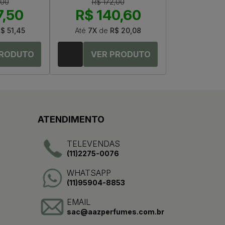
,00
R$ 172,00
7,50
R$ 140,60
$ 51,45
Até
7X
de
R$ 20,08
ATENDIMENTO
TELEVENDAS
(11)2275-0076
WHATSAPP
(11)95904-8853
EMAIL
sac@aazperfumes.com.br