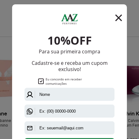
Que viu, viu também
-R$ 241,00
-R$ 110,50
nne
Dolce Gabbana
Calvin K
banne Eau
Dolce Gabbana Pour Femme Eau
Euphoria De Calvin
nino
De Parfum Feminino
Parfum Fem