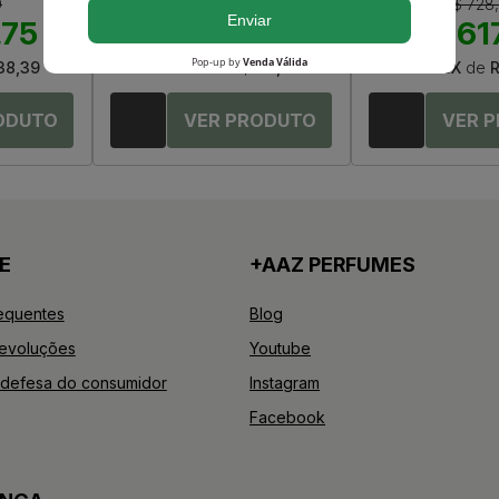
0
R$ 1.020,00
R$ 728
,75
R$ 779,00
R$ 61
38,39
Até
12X
de
R$ 64,91
Até
12X
de
R
E
+AAZ PERFUMES
equentes
Blog
Devoluções
Youtube
defesa do consumidor
Instagram
Facebook