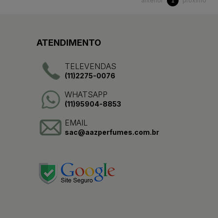
anterior
próximo
1
ATENDIMENTO
TELEVENDAS
(11)2275-0076
WHATSAPP
(11)95904-8853
EMAIL
sac@aazperfumes.com.br