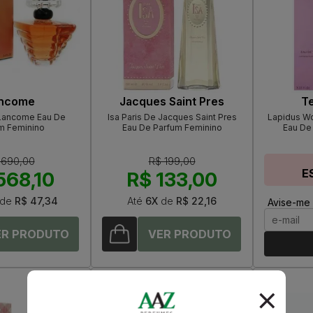
ncome
Jacques Saint Pres
Te
 Lancome Eau De
Isa Paris De Jacques Saint Pres
Lapidus W
m Feminino
Eau De Parfum Feminino
Eau De 
 690,00
R$ 199,00
E
568,10
R$ 133,00
de
R$ 47,34
Até
6X
de
R$ 22,16
Avise-me 