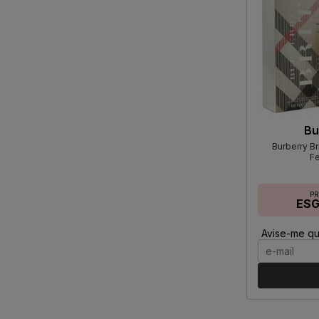
Bu
Burberry Br
F
P
ES
Avise-me qu