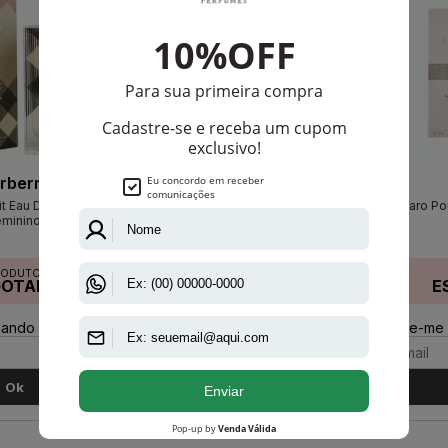
rberry
Ellen Tracy
it Eau De Parfum
Ellen Tracy
Azzaro Pou
eminino
RODUTO
PRODUTO
GOTADO
ESGOTADO
E
ando disponível:
Avise-me quando disponível:
Avise-me 
Ok
Ok