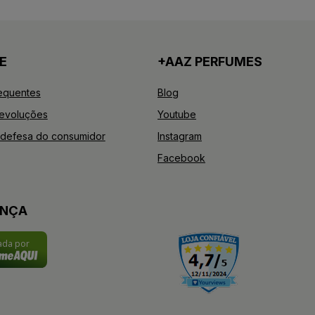
E
+AAZ PERFUMES
equentes
Blog
Devoluções
Youtube
defesa do consumidor
Instagram
Facebook
ANÇA
cada por