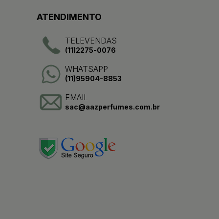
ATENDIMENTO
TELEVENDAS
(11)2275-0076
WHATSAPP
(11)95904-8853
EMAIL
sac@aazperfumes.com.br