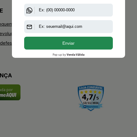
E
+AAZ PERFUMES
equentes
Blog
Devoluções
Youtube
defesa do consumidor
Instagram
Facebook
ANÇA
cada por