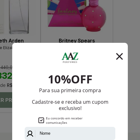
beth Arden
Britney Spears
e Elizabeth Arden
Fantasy Britney Spears Eau De
Parfum Feminino
 440,00
R$ 410,00
332,50
R$ 313,50
de
R$ 27,70
Até
12X
de
R$ 26,12