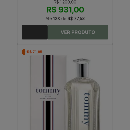
R$ 1.200,00
R$ 931,00
Até
12X
de
R$ 77,58
-R$ 71,95