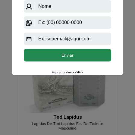
-R$ 75,95
Ted Lapidus
Lapidus De Ted Lapidus Eau De Toilette
Masculino