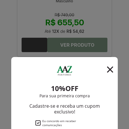
Masculino
R$ 749,00
R$ 655,50
Até
12X
de
R$ 54,62
-R$ 60,95
Kenzo
L'Eau Kenzo Eau de Toilette Masculino
R$ 630,00
R$ 569,05
Até
12X
de
R$ 47,42