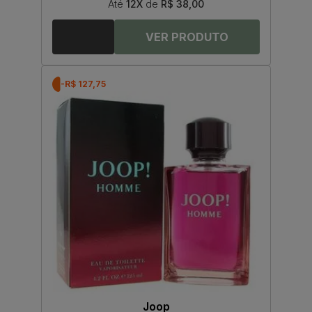
Até
12X
de
R$ 38,00
-R$ 127,75
Joop