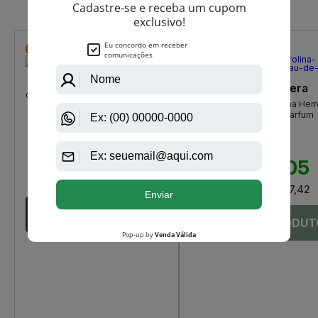
Que viu, viu também
-R$ 140,90
-R$ 29,95
Calvin Klein
Carolina Herrera
Obsession De Calvin Klein Eau De
212 VIP Black de Carolina Herr
Toilette Masculino
Masculino Eau de Parfum
R$ 538,00
R$ 599,00
R$ 397,10
R$ 569,05
Até
12X
de
R$ 33,09
Até
12X
de
R$ 47,42