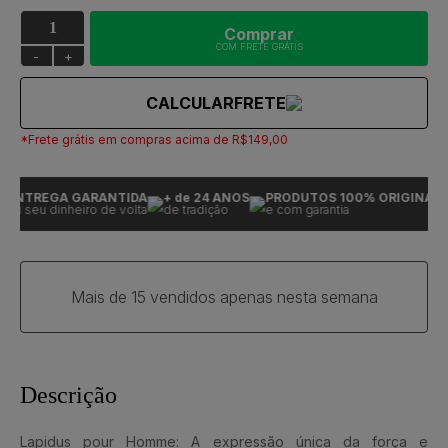
Comprar
COM FRETE GRÁTIS
-
+
CALCULAR
FRETE
*Frete grátis em compras acima de R$149,00
ENTREGA GARANTIDA
+ de 24 ANOS
PRODUTOS 100% ORIGINAIS
ou seu dinheiro de volta
de tradição
e com garantia
Mais de 15 vendidos apenas nesta semana
Descrição
Lapidus pour Homme: A expressão única da força e