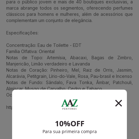
para o público jovem e mais de 40 boutiques exclusivas, a
marca abrange todos os segmentos, oferecendo perfumes
clássicos para homens e mulheres, além de acessórios que
complementam um conjunto de elegância.
Especificações:
Concentração: Eau de Toilette - EDT
Família Olfativa: Oriental
Notas de Topo: Artemísia, Abacaxi, Bagas de Zimbro,
Manjericão, Limão verdadeiro e Lavanda
Notas de Coração: Pinheiro, Mel, Raiz de Orris, Jasmim,
Alcarávia, Petitgrain, Lírio-do-Vale, Rosa, Pau-brasil e Incenso
Notas de Fundo: Sândalo, Fava Tonka, Âmbar, Patchouli,
Almíscar, Musgo de Carvalho, Cedro e Tabaco
Ocasião: Casual
https://www.aazperfumes.com.br/ted-lapidus