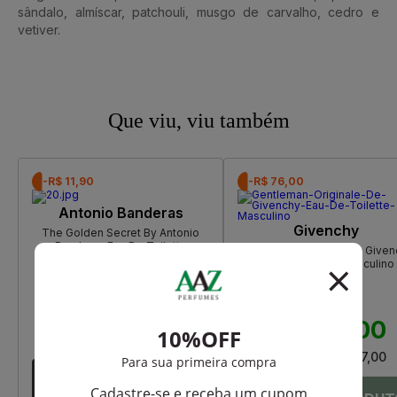
sândalo, almíscar, patchouli, musgo de carvalho, cedro e
vetiver.
Que viu, viu também
-R$ 11,90
-R$ 76,00
Antonio Banderas
Givenchy
The Golden Secret By Antonio
Banderas Eau De Toilette
Gentleman Originale De Given
Masculino
Eau De Toilette Masculino
R$ 238,00
R$ 226,10
R$ 760,00
R$ 684,00
Até
11X
de
R$ 20,55
Até
12X
de
R$ 57,00