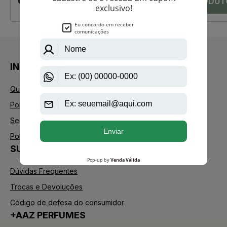
INSTITUCIONAL
Quem Somos
Política de Privacidade
Segurança
Política de Troca
SUPORTE
Dúvidas Frequentes
Trocas e Devoluções
Código de defesa do consumidor
+AAZ PERFUMES