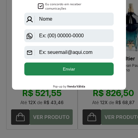
Paco Rabanne
Jean Paul Gaultier
Phantom Paco Rabanne Eau De
Le Beau Le Parfum Jean Pau
Toilette Masculino
Gaultier Masculino
R$ 549,00
R$ 889,00
R$ 521,55
R$ 826,50
Até
12X
de
R$ 43,46
Até
12X
de
R$ 68,87