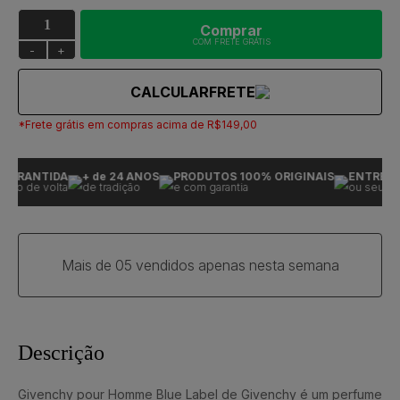
Comprar
COM FRETE GRÁTIS
-
+
CALCULAR
FRETE
*Frete grátis em compras acima de R$149,00
GARANTIDA
+ de 24 ANOS
PRODUTOS 100% ORIGINAIS
ENTREGA
iro de volta
de tradição
e com garantia
ou seu dinh
Mais de 05 vendidos apenas nesta semana
Descrição
Givenchy pour Homme Blue Label de Givenchy é um perfume