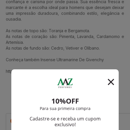
confiança e carisma por onde passa. Sua essência fresca e
marcante é a escolha ideal para homens que desejam deixar
uma impressão duradoura, combinando estilo, elegância e
ousadia.
As notas de topo são: Toranja e Bergamota.
As notas de coração são: Pimenta, Lavanda, Cardamomo e
Artemísia.
As notas de fundo são: Cedro, Vetiver e Olíbano.
Conheça também Insense Ultramarine De Givenchy
https://www.aazperfumes.com.br/Givenchy
Que viu, viu também
-R$ 27,45
-R$ 62,50