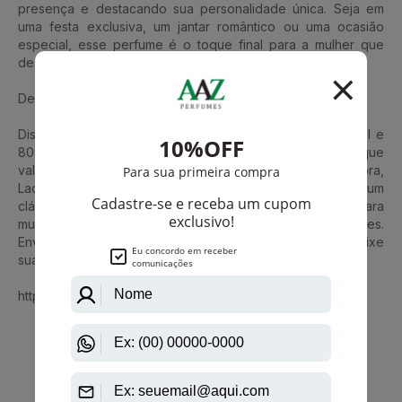
presença e destacando sua personalidade única. Seja em
uma festa exclusiva, um jantar romântico ou uma ocasião
especial, esse perfume é o toque final para a mulher que
deseja deixar uma impressão duradoura.
Descubra a Fabulosidade
Disponível em diversas opções de volumetria: 30ml, 50ml e
80ml, Lady Million Fabulous é uma experiência sensorial que
vale a pena ser explorada. Assim como sua predecessora,
Lady Million, esse perfume tem o potencial de se tornar um
clássico moderno, uma verdadeira joia perfumada para
mulheres que buscam estar no centro das atenções.
Envolva-se na fabulosidade de Lady Million Fabulous e deixe
sua presença brilhar como nunca.
https://www.aazperfumes.com.br/Carolina-Herrera
Que viu, viu também