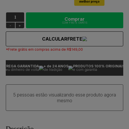
Comprar
COM FRETE GRÁTIS
-
+
CALCULAR
FRETE
*Frete grátis em compras acima de R$149,00
TREGA GARANTIDA
+ de 24 ANOS
PRODUTOS 100% ORIGINAIS
E
seu dinheiro de volta
de tradição
e com garantia
o
5 pessoas estão visualizando esse produto agora
mesmo
Descrição