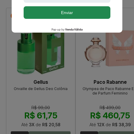
-R$ 37,25
-R$ 38,25
Gellus
Paco Rabanne
Orvaille de Gellus Deo Colônia
Olympea de Paco Rabanne E
de Parfum Feminino
R$ 99,00
R$ 499,00
R$ 61,75
R$ 460,75
Até
3X
de
R$ 20,58
Até
12X
de
R$ 38,39