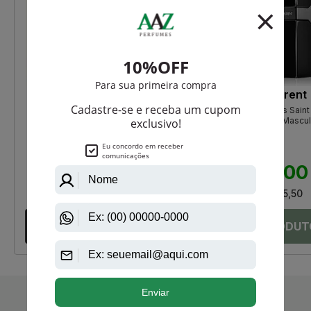
Jaguar
Yves Saint Laurent
Jaguar Classic Eau De Toilette
Y Le Parfum De Yves Saint
Masculino
Laurent Eau De Parfum Mascul
R$ 420,00
R$ 1.350,00
R$ 294,50
R$ 1.026,00
Até
12X
de
R$ 24,54
Até
12X
de
R$ 85,50