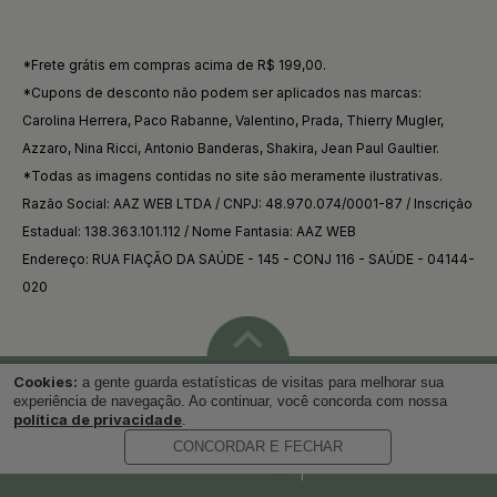
*Frete grátis em compras acima de R$ 199,00.
*Cupons de desconto não podem ser aplicados nas marcas:
Carolina Herrera, Paco Rabanne, Valentino, Prada, Thierry Mugler,
Azzaro, Nina Ricci, Antonio Banderas, Shakira, Jean Paul Gaultier.
*Todas as imagens contidas no site são meramente ilustrativas.
Razão Social: AAZ WEB LTDA / CNPJ: 48.970.074/0001-87 / Inscrição
Estadual: 138.363.101.112 / Nome Fantasia: AAZ WEB
Endereço: RUA FIAÇÃO DA SAÚDE - 145 - CONJ 116 - SAÚDE - 04144-
020
Cookies:
a gente guarda estatísticas de visitas para melhorar sua
Voltar ao topo
experiência de navegação. Ao continuar, você concorda com nossa
política de privacidade
.
CONCORDAR E FECHAR
Desenvolvido por