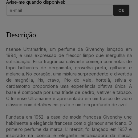
Avise-me quando disponível:
Ok
Descrição
nsense Ultramarine, um perfume da Givenchy lançado em
1994, é uma expressão de frescor limpo que mergulha na
sofisticação. Essa fragrância cativante começa com notas de
topo brilhantes de bergamota, groselha preta, gálbano e
melancia. No coração, uma mistura surpreendente e divertida
de magnólia, íris, cravo, lírio do vale, hortelã, sálvia e
cardamomo proporciona uma experiência olfativa única. A
base é composta por uma tríade de cedro, vetiver e tabaco.
O Insense Ultramarine é apresentado em um frasco de vidro
clássico com detalhes em prata e um tom profundo de azul.
Fundada em 1952, a casa de moda francesa Givenchy une
habilmente a elegância francesa com o glamour americano. O
primeiro perfume da marca, L'Interdit, foi lançado em 1957 e
inspirado na icônica e elegante embaixadora da marca,