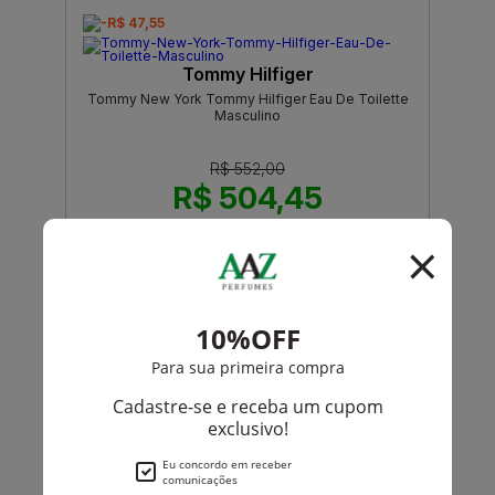
-R$ 47,55
Tommy Hilfiger
Tommy New York Tommy Hilfiger Eau De Toilette
Masculino
R$ 552,00
R$ 504,45
Até
12X
de
R$ 42,03
-R$ 44,50
Linn Young
Gunsmoke Intense Explosion Eau De Toilette
Masculino