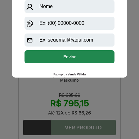
R$ 168,00
R$ 123,50
Até
6X
de
R$ 20,58
-R$ 139,85
Issey Miyake
Le Sel Dissey Issey Miyake Eau De Toilette
Masculino
R$ 935,00
R$ 795,15
Até
12X
de
R$ 66,26