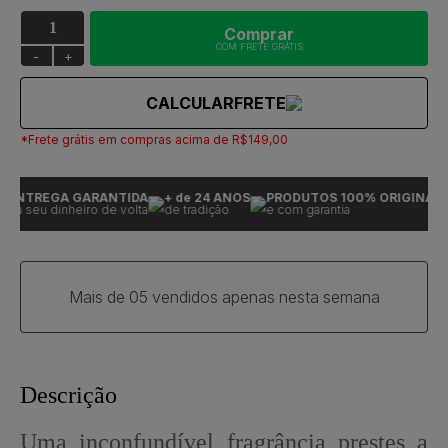
Comprar
COM FRETE GRÁTIS
-
+
CALCULAR
FRETE
*Frete grátis em compras acima de R$149,00
ENTREGA GARANTIDA
+ de 24 ANOS
PRODUTOS 100% ORIGINAIS
ou seu dinheiro de volta
de tradição
e com garantia
Mais de 05 vendidos apenas nesta semana
Descrição
Uma inconfundível fragrância prestes a