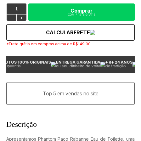
Comprar
COM FRETE GRÁTIS
-
+
CALCULAR
FRETE
*Frete grátis em compras acima de R$149,00
DUTOS 100% ORIGINAIS
ENTREGA GARANTIDA
+ de 24 ANOS
PR
 garantia
ou seu dinheiro de volta
de tradição
e c
Top 5 em vendas no site
Descrição
Apresentamos Phantom Paco Rabanne Eau de Toilette, uma