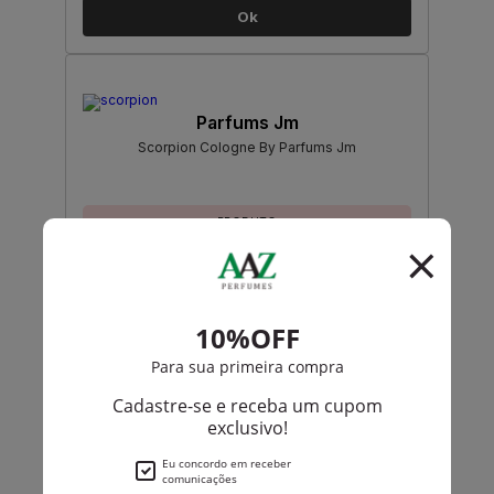
Ok
Parfums Jm
Scorpion Cologne By Parfums Jm
PRODUTO
ESGOTADO
Avise-me quando disponível:
Ok
Jean Desprez
Bal A Versailles De Jean Desprez Eau De Toilette