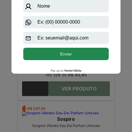
Giorgio Armani
Power Of You Emporio Armani Eau De Parfum
Feminino
R$ 570,00
R$ 485,45
Até
12X
de
R$ 40,45
-R$ 247,50
Sospiro
Sospiro Vibrato Eau De Parfum Unissex