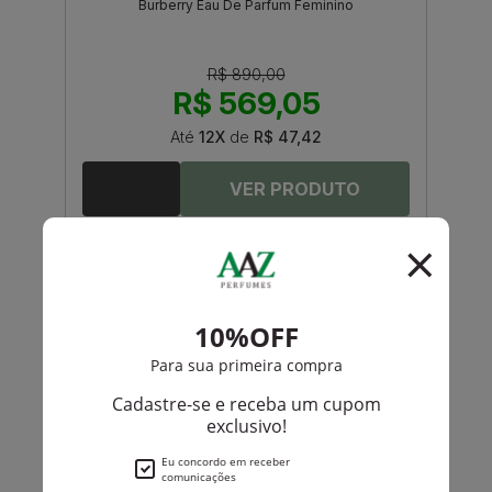
Burberry Eau De Parfum Feminino
R$ 890,00
R$ 569,05
Até
12X
de
R$ 47,42
-R$ 84,55