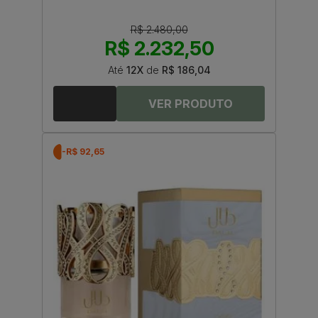
R$ 2.480,00
R$ 2.232,50
Até
12X
de
R$ 186,04
-R$ 92,65