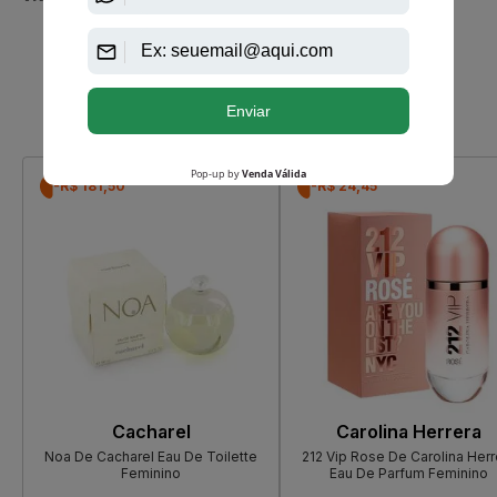
Que viu, viu também
-R$ 181,50
-R$ 24,45
Cacharel
Carolina Herrera
Noa De Cacharel Eau De Toilette
212 Vip Rose De Carolina Herr
Feminino
Eau De Parfum Feminino