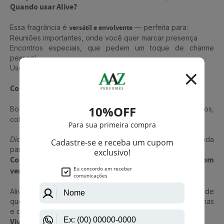
Quando usar Alive?
Essa fragrância é
versátil e envolvente
— perfeita para:
Reuniões importantes, onde você quer marcar presença
Encontros especiais, que pedem um toque de charme
pessoal
Uso diário, como sua assinatura olfativa de sucesso
Como aplicar para melhor performance:
Borrife o Alive nas
zonas de calor do corpo
(pescoço, punhos,
colo) para prolongar sua presença.
Dica bônus:
Aplique em camadas sobre uma pele hidratada
para ainda mais fixação.
Conclusão: Um perfume que inspira você a viver com
verdade
Alive é o tipo de fragrância que te lembra, todos os dias, de
que você está no controle da sua energia, das suas escolhas
e da sua história.
Viva. Sinta. Inspire. Seja Alive.