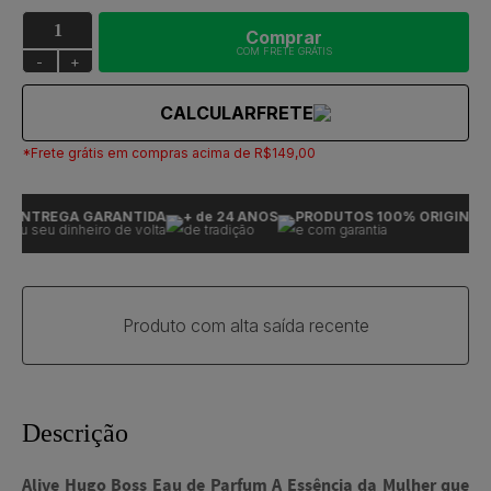
Comprar
COM FRETE GRÁTIS
-
+
CALCULAR
FRETE
*Frete grátis em compras acima de R$149,00
ENTREGA GARANTIDA
+ de 24 ANOS
PRODUTOS 100% ORIGINAIS
ou seu dinheiro de volta
de tradição
e com garantia
Produto com alta saída recente
Descrição
Alive Hugo Boss Eau de Parfum A Essência da Mulher que