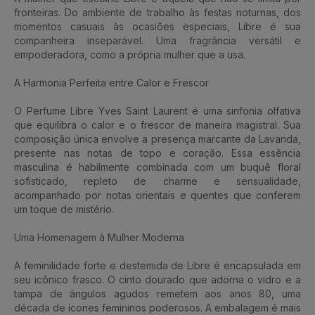
fronteiras. Do ambiente de trabalho às festas noturnas, dos
momentos casuais às ocasiões especiais, Libre é sua
companheira inseparável. Uma fragrância versátil e
empoderadora, como a própria mulher que a usa.
A Harmonia Perfeita entre Calor e Frescor
O Perfume Libre Yves Saint Laurent é uma sinfonia olfativa
que equilibra o calor e o frescor de maneira magistral. Sua
composição única envolve a presença marcante da Lavanda,
presente nas notas de topo e coração. Essa essência
masculina é habilmente combinada com um buquê floral
sofisticado, repleto de charme e sensualidade,
acompanhado por notas orientais e quentes que conferem
um toque de mistério.
Uma Homenagem à Mulher Moderna
A feminilidade forte e destemida de Libre é encapsulada em
seu icônico frasco. O cinto dourado que adorna o vidro e a
tampa de ângulos agudos remetem aos anos 80, uma
década de ícones femininos poderosos. A embalagem é mais