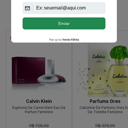
Que viu, viu também
-R$ 110,50
-R$ 113,00
Calvin Klein
Parfums Gres
Euphoria De Calvin Klein Eau De
Cabotine De Parfums Gres E
Parfum Feminino
De Toilette Feminino
R$ 728,00
R$ 379,00