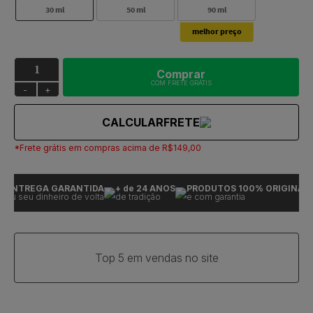
30 ml
50 ml
90 ml
Comprar
COM FRETE GRÁTIS
-
+
CALCULAR
FRETE
*Frete grátis em compras acima de R$149,00
ENTREGA GARANTIDA
+ de 24 ANOS
PRODUTOS 100% ORIGINAIS
ou seu dinheiro de volta
de tradição
e com garantia
Top 5 em vendas no site