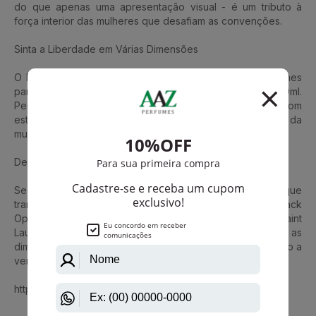
do que apenas uma apresentação visual - é um tributo à
força interior das mulheres que desafiam as convenções.
Sinta a Liberdade em Várias Dimensões
O Perfume Libre YSL está disponível em diferentes volumes
para se adequar à sua preferência: 30ml, 50ml e 90ml.
Permita-se explorar o mundo da liberdade aromática com
esta fragrância única que é capaz de capturar o espírito da
mulher moderna.
Desperte seu Poder Olfativo
Se você está buscando uma experiência aromática que
transcende o comum, permita-se também conhecer Black
Opium, outra criação intensa e distintiva de Yves Saint
Laurent. Com Libre e Black Opium, você pode explorar as
dimensões multifacetadas da sua personalidade, revelando a
verdadeira essência do seu ser.
https://www.aazperfumes.com.br/Yves-Saint-Laurent