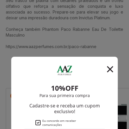
Seu frasco de platina com detalhes prateados é um troféu
olfativo que reforça a sensação de conquista e luxo
associada ao sucesso. Prepare-se para elevar seu jogo e
deixar uma impressão duradoura com Invictus Platinum.
Conheça também Phantom Paco Rabanne Eau De Toilette
Masculino
https://www.aazperfumes.com.br/paco-rabanne
Que viu, viu também
-R$ 11,90
-R$ 119,80