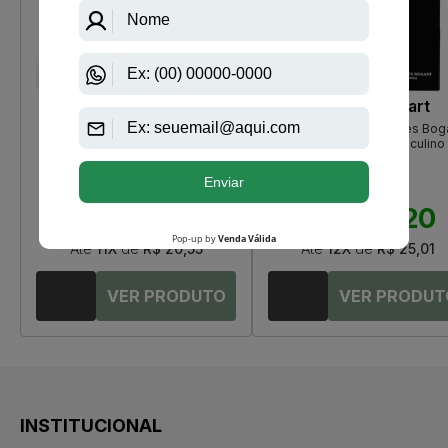
Antonio Banderas
Jacques Bogart
The Golden Secret By Antonio
Silver Scent De Jacques Bog
Banderas Eau De Toilette
Eau De Toilette Masculino
Masculino
R$ 238,00
R$ 420,00
R$ 226,10
R$ 300,20
Até
11X
de
R$ 20,55
Até
12X
de
R$ 25,01
INSTITUCIONAL