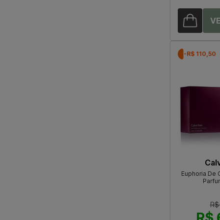
-R$ 110,50
Calv
Euphoria De C
Parfu
R$
R$ 