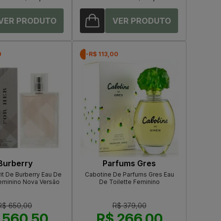
0
-R$ 113,00
Burberry
Parfums Gres
rit De Burberry Eau De
Cabotine De Parfums Gres Eau
Feminino Nova Versão
De Toilette Feminino
R$ 650,00
R$ 379,00
 560,50
R$ 266,00