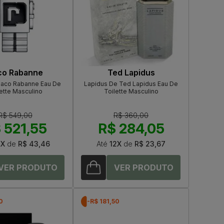
co Rabanne
Ted Lapidus
aco Rabanne Eau De
Lapidus De Ted Lapidus Eau De
ette Masculino
Toilette Masculino
R$ 549,00
R$ 360,00
 521,55
R$ 284,05
2X
de
R$ 43,46
Até
12X
de
R$ 23,67
0
-R$ 181,50