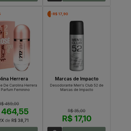
5
-R$ 17,90
lina Herrera
Marcas de Impacto
e De Carolina Herrera
Desodorante Men's Club 52 de
 Parfum Feminino
Marcas de Impacto
R$ 489,00
 464,55
R$ 35,00
R$ 17,10
2X
de
R$ 38,71