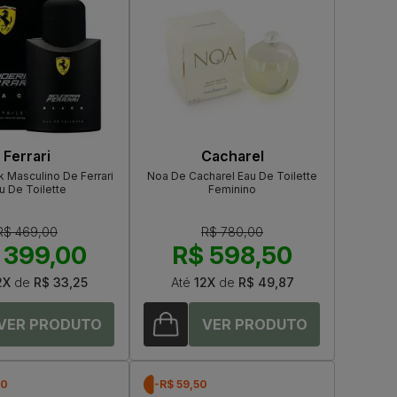
Ferrari
Cacharel
ck Masculino De Ferrari
Noa De Cacharel Eau De Toilette
u De Toilette
Feminino
R$ 469,00
R$ 780,00
 399,00
R$ 598,50
2X
de
R$ 33,25
Até
12X
de
R$ 49,87
40
-R$ 59,50