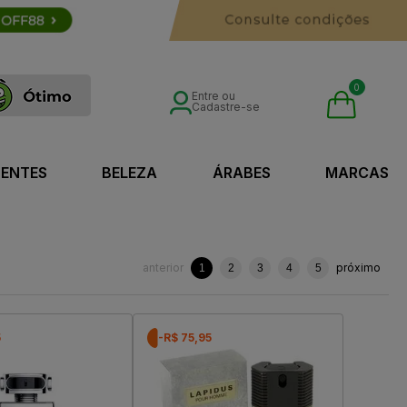
0
Entre ou
Cadastre-se
SENTES
BELEZA
ÁRABES
MARCAS
anterior
próximo
1
2
3
4
5
5
-R$ 75,95