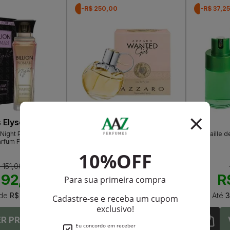
-R$ 250,00
-R$ 37,25
s Elysees
Azzaro
Night Paris Elysees
Azzaro Wanted Girl Eau De Parfum
Orvaille d
arfum Feminino
Feminino
 151,00
R$ 649,00
 92,15
R$ 399,00
R
de
R$ 23,03
Até
12X
de
R$ 33,25
Até
3