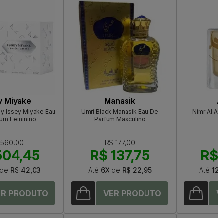
y Miyake
Manasik
ey Issey Miyake Eau
Umri Black Manasik Eau De
Nimr Al 
fum Feminino
Parfum Masculino
 560,00
R$ 177,00
504,45
R$ 137,75
R$
de
R$ 42,03
Até
6X
de
R$ 22,95
Até
1