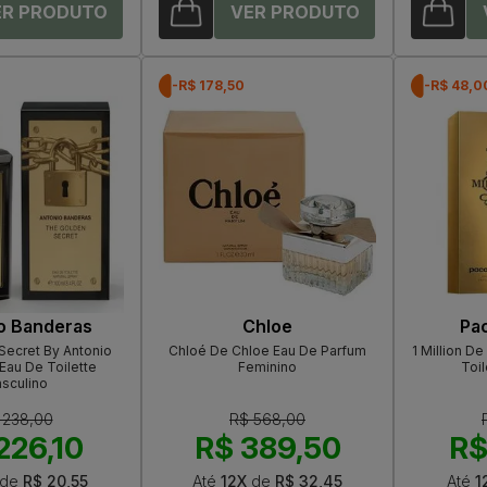
-R$ 178,50
-R$ 48,0
o Banderas
Chloe
Pa
Secret By Antonio
Chloé De Chloe Eau De Parfum
1 Million D
Eau De Toilette
Feminino
Toil
sculino
 238,00
R$ 568,00
226,10
R$ 389,50
R$
de
R$ 20,55
Até
12X
de
R$ 32,45
Até
1