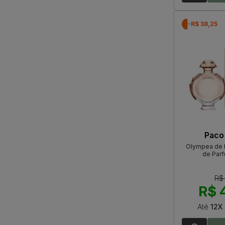
-R$ 38,25
Paco
Olympea de 
de Par
R$
R$ 
Até
12X