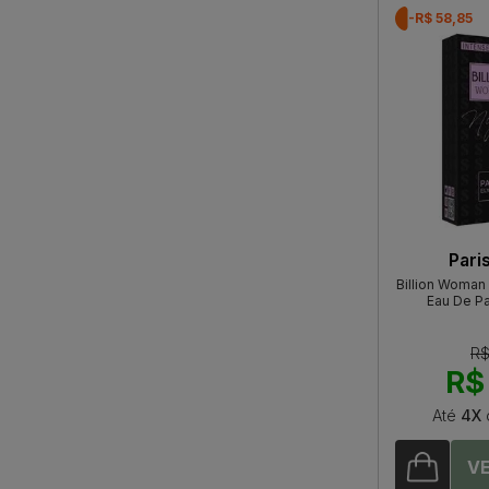
-R$ 58,85
Pari
Billion Woman 
Eau De P
R$
R$
Até
4X