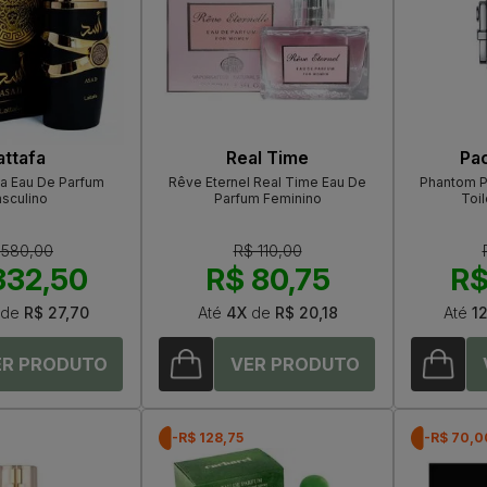
attafa
Real Time
Pa
fa Eau De Parfum
Rêve Eternel Real Time Eau De
Phantom P
sculino
Parfum Feminino
Toil
 580,00
R$ 110,00
332,50
R$ 80,75
R$
de
R$ 27,70
Até
4X
de
R$ 20,18
Até
1
-R$ 128,75
-R$ 70,0