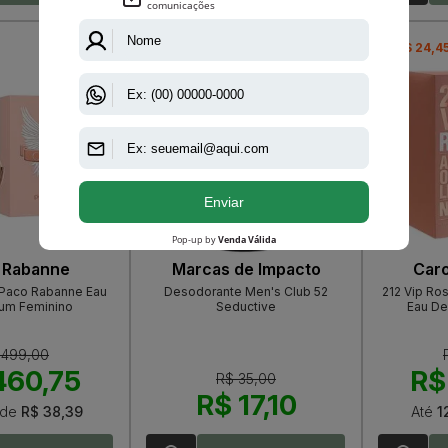
-R$ 17,90
-R$ 24,4
 Rabanne
Marcas de Impacto
Caro
Paco Rabanne Eau
Desodorante Men's Club 52
212 Vip Ros
fum Feminino
Seductive
Eau De
 499,00
460,75
R$
R$ 35,00
R$ 17,10
de
R$ 38,39
Até
1