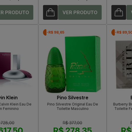
-R$ 98,65
-R$ 89,5
in Klein
Pino Silvestre
alvin Klein Eau De
Pino Silvestre Original Eau De
Burberry B
m Feminino
Toilette Masculino
Toilette 
 728,00
R$ 377,00
617,50
R$ 278,35
R$