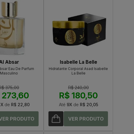
Al Absar
Isabelle La Belle
Absar Eau De Parfum
Hidratante Corporal Asad Isabelle
Masculino
La Belle
R$ 375,00
R$ 240,00
 273,60
R$ 180,50
2X
de
R$ 22,80
Até
9X
de
R$ 20,05