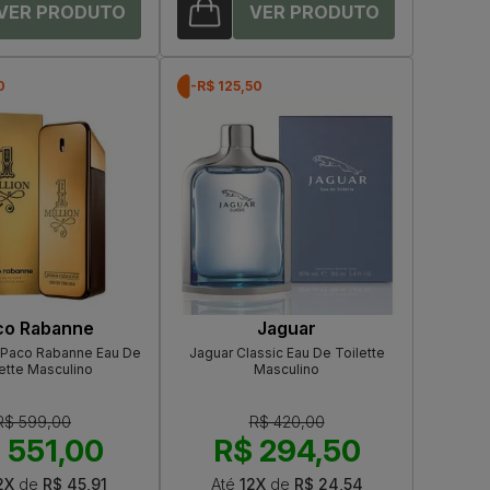
0
-R$ 125,50
co Rabanne
Jaguar
e Paco Rabanne Eau De
Jaguar Classic Eau De Toilette
ette Masculino
Masculino
R$ 599,00
R$ 420,00
 551,00
R$ 294,50
2X
de
R$ 45,91
Até
12X
de
R$ 24,54