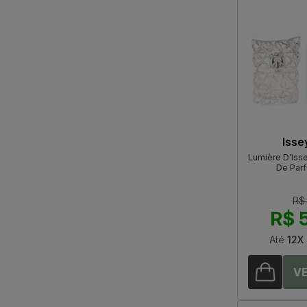
Isse
Lumière D'Iss
De Par
R$
R$ 
Até
12X