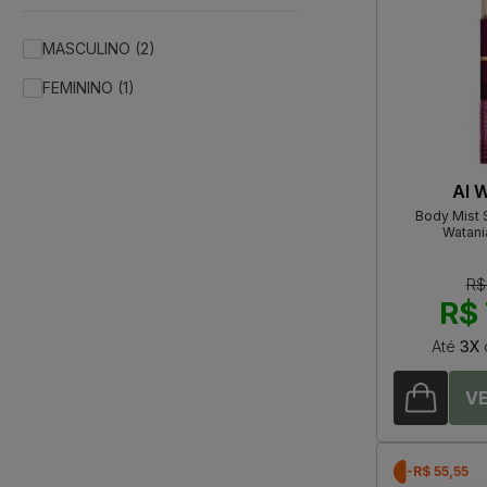
MASCULINO (2)
FEMININO (1)
Al 
Body Mist 
Watani
R$
R$ 
Até
3X
-R$ 55,55