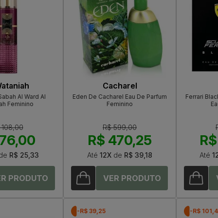
Wataniah
Cacharel
Sabah Al Ward Al
Eden De Cacharel Eau De Parfum
Ferrari Bla
ah Feminino
Feminino
Ea
 108,00
R$ 599,00
76,00
R$ 470,25
R$
de
R$ 25,33
Até
12X
de
R$ 39,18
Até
1
-R$ 39,25
-R$ 101,