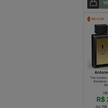
-R$ 11,90
Antoni
The Golden 
Banderas 
Ma
R$
R$ 
Até
11X