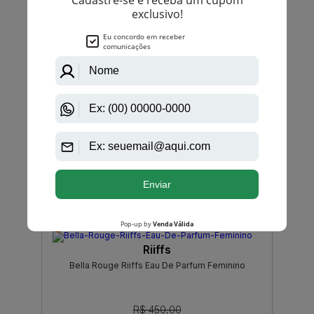
-R$ 49,00
Riiffs
Bleu Absolu Riiffs Eau De Parfum Masculino
R$ 410,00
R$ 361,00
Até
12X
de
R$ 30,08
-R$ 70,00
Riiffs
Bella Rouge Riiffs Eau De Parfum Feminino
R$ 450,00