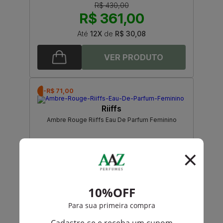
R$ 430,00
R$ 361,00
Até
12X
de
R$ 30,08
-R$ 71,00
Riiffs
Ambre Rouge Riiffs Eau De Parfum Feminino
R$ 470,00
R$ 399,00
Até
12X
de
R$ 33,25