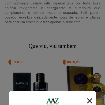
com confiança usando riiffs Imperial Blue por Riiffs. Essa
colônia revigorante e energizante é duradoura que
complementa o homem moderno ocupado. Sutil, porém
ousado, equilibra delicadamente notas de leolas e cítricas
para criar um aroma que traz apenas o suficiente.
Que viu, viu também
-R$ 81,00
-R$ 39,25