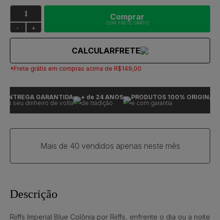
Comprar
COM FRETE GRÁTIS
-
+
CALCULAR
FRETE
*Frete grátis em compras acima de R$149,00
ENTREGA GARANTIDA
+ de 24 ANOS
PRODUTOS 100% ORIGINAIS
ou seu dinheiro de volta
de tradição
e com garantia
Mais de 40 vendidos apenas neste mês
Descrição
Riiffs Imperial Blue Colônia por Riiffs, enfrente o dia ou a noite