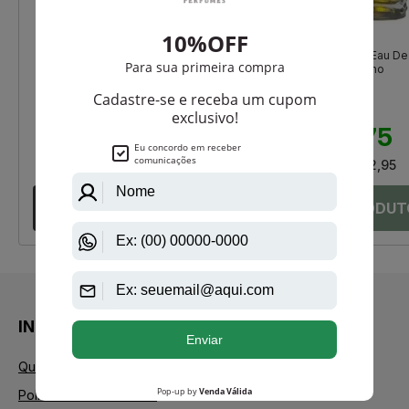
Christian Dior
Manasik
Sauvage Masculino de Christian
Umri Black Manasik Eau De
Dior Eau de Toilette
Parfum Masculino
R$ 1.050,00
R$ 177,00
R$ 969,00
R$ 137,75
Até
12X
de
R$ 80,75
Até
6X
de
R$ 22,95
INSTITUCIONAL
Quem Somos
Política de Privacidade