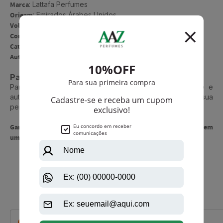
Marca
: Lattafa Perfumes
Origem
: Emirados Árabes Unidos
Volume
: 100ml
Concentração
: Eau de Parfum (EDP)
Categoria
: Masculino | Compartilhável
Autenticidade
: Produto 100% Original
Para quem é o Fakhar Platin?
Para o homem moderno que valoriza presença, atitude e
autenticidade. Um perfume que conversa com sua
personalidade: forte, magnética e inesquecível.
Garanta agora o seu Fakhar Platin e transforme cada presença em
uma lembrança marcante.
Que viu, viu também
-R$ 39,25
-R$ 39,50