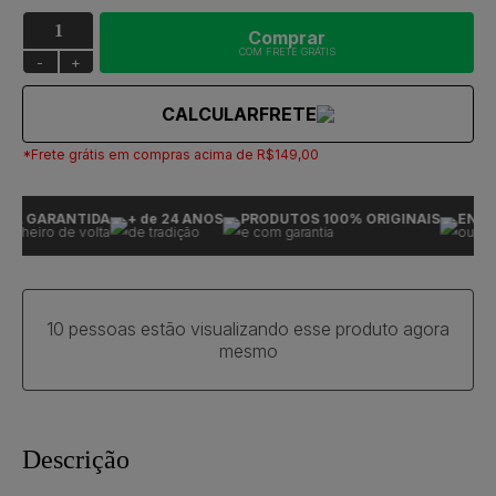
Comprar
COM FRETE GRÁTIS
-
+
CALCULAR
FRETE
*Frete grátis em compras acima de R$149,00
A GARANTIDA
+ de 24 ANOS
PRODUTOS 100% ORIGINAIS
ENTRE
nheiro de volta
de tradição
e com garantia
ou seu 
10 pessoas estão visualizando esse produto agora
mesmo
Descrição