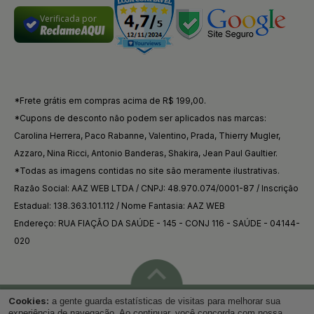
Verificada por
*Frete grátis em compras acima de R$ 199,00.
*Cupons de desconto não podem ser aplicados nas marcas:
Carolina Herrera, Paco Rabanne, Valentino, Prada, Thierry Mugler,
Azzaro, Nina Ricci, Antonio Banderas, Shakira, Jean Paul Gaultier.
*Todas as imagens contidas no site são meramente ilustrativas.
Razão Social: AAZ WEB LTDA / CNPJ: 48.970.074/0001-87 / Inscrição
Estadual: 138.363.101.112 / Nome Fantasia: AAZ WEB
Endereço: RUA FIAÇÃO DA SAÚDE - 145 - CONJ 116 - SAÚDE - 04144-
020
Cookies:
a gente guarda estatísticas de visitas para melhorar sua
Voltar ao topo
experiência de navegação. Ao continuar, você concorda com nossa