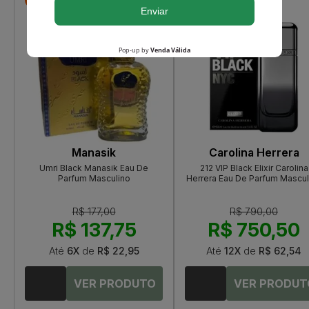
Manasik
Carolina Herrera
Umri Black Manasik Eau De
212 VIP Black Elixir Carolina
Parfum Masculino
Herrera Eau De Parfum Mascul
R$ 177,00
R$ 790,00
R$ 137,75
R$ 750,50
Até
6X
de
R$ 22,95
Até
12X
de
R$ 62,54