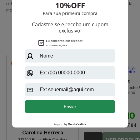
reforça a autoconfiança e deixa uma impressão refinada,
moderna e inesquecível.
Que viu, viu também
-R$ 39,50
-R$ 135,90
Guy Laroche
Drakkar Noir De Guy Laroche 
De Toilette Masculino
R$ 590,00
R$ 454,10
Até
12X
de
R$ 37,84
Carolina Herrera
212 VIP Black Elixir Carolina