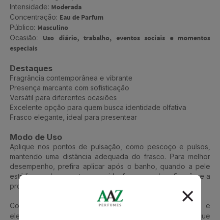
Intensidade:
Moderada
Concentração:
Eau de Parfum
Público:
Masculino
Ocasião:
Uso diário, trabalho, eventos sociais e momentos
especiais
Destaques
Fragrância contemporânea e vibrante
Presença marcante com sofisticação
Versátil para diferentes ocasiões
Excelente opção para quem busca identidade olfativa
Frasco elegante, ideal para presentear
Modo de Uso
Aplique nos pontos de pulsação, como pescoço e pulsos,
mantendo uma distância adequada do frasco. Para melhor
desempenho, prefira aplicar após o banho, quando a pele
está limpa e levemente aquecida, favorecendo a fixação e a
projeção da fragrância.
Com
Riiffs Inspiro Men
, a sensação é de segurança e
elegância prolongadas ao longo do dia. Um perfume que