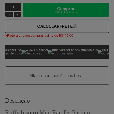
Comprar
COM FRETE GRÁTIS
-
+
CALCULAR
FRETE
*Frete grátis em compras acima de R$149,00
 GARANTIDA
+ de 24 ANOS
PRODUTOS 100% ORIGINAIS
ENTREGA
eiro de volta
de tradição
e com garantia
ou seu di
Alta procura nas últimas horas
Descrição
Riiffs Inspiro Men Eau De Parfum