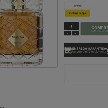
100 ml
COMPR
COM FRETE GR
-
+
PRODUTOS 100% ORIGINAIS
ENTREGA GARANTIDA
e com garantia
ou seu dinheiro de volta
d
um