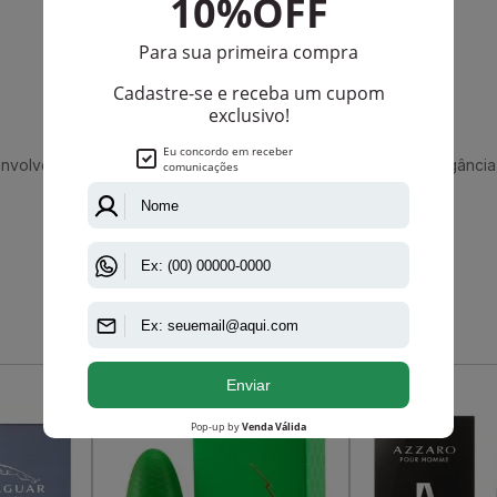
nvolver, seduzir e marcar presença com profundidade e elegânci
Que viu, viu também
-R$ 98,65
-R$ 33,00