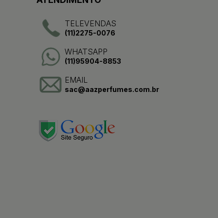
TELEVENDAS
(11)2275-0076
WHATSAPP
(11)95904-8853
EMAIL
sac@aazperfumes.com.br