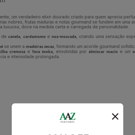
vente, um verdadeiro elixir dourado criado para quem aprecia per
s nobres, frutas maduras e notas gourmand se fundem em uma assin
ra luxuosa, doce na medida certa e carregada de personalidade.
e de
canela
,
cardamomo
e
noz-moscada
, criando uma sensação espe
né
se unem a
madeiras secas
, formando um acorde gourmand sofistica
ilha cremosa
e
fava tonka
, envolvidas por
almíscar macio
e um
o
cia e intensidade prolongada.