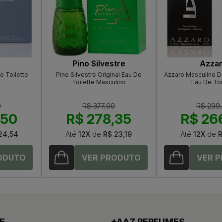
Pino Silvestre
Azza
e Toilette
Pino Silvestre Original Eau De
Azzaro Masculino D
Toilette Masculino
Eau De Toi
0
R$ 377,00
R$ 299
,50
R$ 278,35
R$ 26
24,54
Até
12X
de
R$ 23,19
Até
12X
de
R
E
+AAZ PERFUMES