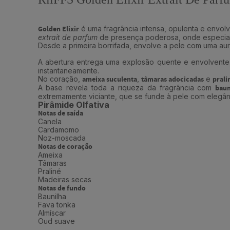
Golden Elixir
é uma fragrância intensa, opulenta e envol
extrait de parfum
de presença poderosa, onde especiaria
Desde a primeira borrifada, envolve a pele com uma au
A abertura entrega uma explosão quente e envolvent
instantaneamente.
No coração,
ameixa suculenta
,
tâmaras adocicadas
e
prali
A base revela toda a riqueza da fragrância com
baun
extremamente viciante, que se funde à pele com elegân
Pirâmide Olfativa
Notas de saída
Canela
Cardamomo
Noz-moscada
Notas de coração
Ameixa
Tâmaras
Praliné
Madeiras secas
Notas de fundo
Baunilha
Fava tonka
Almíscar
Oud suave