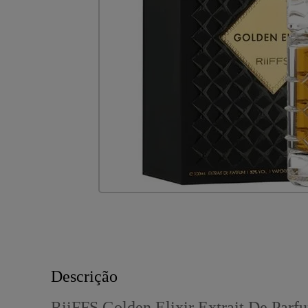
Descrição
RiiFFS Golden Elixir Extrait De Parf