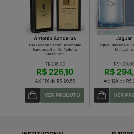
Antonio Banderas
Jaguar
The Golden Secret By Antonio
Jaguar Classic Eau D
Banderas Eau De Toilette
Masculino
Masculino
R$ 238,00
R$ 420,0
R$ 226,10
R$ 294
Até
11X
de
R$ 20,55
Até
12X
de
R$ 
INSTITUCIONAL
SUPORT