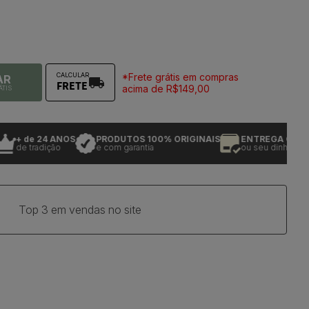
*Frete grátis em compras
CALCULAR
AR
FRETE
acima de R$149,00
ÁTIS
+ de 24 ANOS
PRODUTOS 100% ORIGINAIS
ENTREGA GARANTI
e tradição
e com garantia
ou seu dinheiro de vo
Top 3 em vendas no site