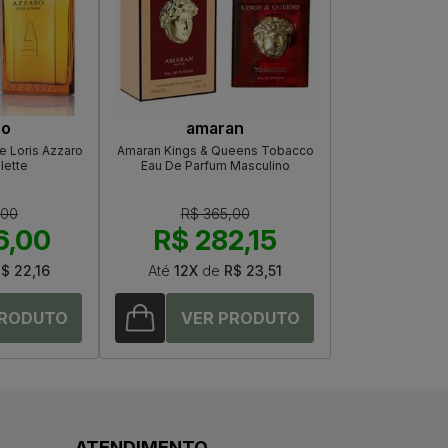
ro
amaran
e Loris Azzaro
Amaran Kings & Queens Tobacco
lette
Eau De Parfum Masculino
,00
R$ 365,00
6,00
R$ 282,15
$ 22,16
Até
12X
de
R$ 23,51
ATENDIMENTO