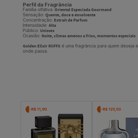
Perfil da Fragrância
Família olfativa:
Oriental Especiada Gourmand
Sensação:
Quente, doce e envolvente
Concentração:
Extrait de Parfum
Intensidade:
Alta
Público:
Unissex
Ocasião:
Noite, climas amenos a frios, momentos especiais
Golden Elixir RiiFFS
é uma fragrância para quem deseja e
onde passa.
-R$ 11,90
-R$ 125,50