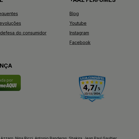
equentes
Blog
Devoluções
Youtube
defesa do consumidor
Instagram
Facebook
ANÇA
cada por
Azzaro, Nina Ricci, Antonio Banderas, Shakira, Jean Paul Gaultier.