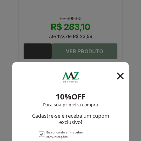
R$ 395,00
R$ 283,10
Até
12X
de
R$ 23,59
-R$ 89,50