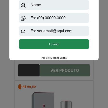
Hugo Boss
Boss The Scent de Hugo Boss Eau de Toilette
Masculino
R$ 650,00
R$ 560,50
Até
12X
de
R$ 46,70
-R$ 90,50